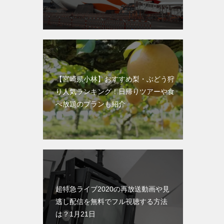
【宮崎県小林】おすすめ梨・ぶどう狩
り人気ランキング！日帰りツアーや食
べ放題のプランも紹介
超特急ライブ2020の再放送動画や見
逃し配信を無料でフル視聴する方法
は？1月21日