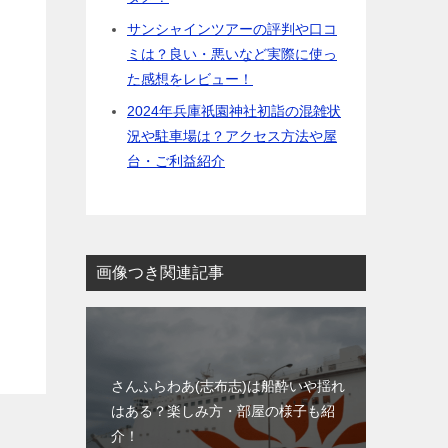
サンシャインツアーの評判や口コ
ミは？良い・悪いなど実際に使っ
た感想をレビュー！
2024年兵庫祇園神社初詣の混雑状
況や駐車場は？アクセス方法や屋
台・ご利益紹介
画像つき関連記事
さんふらわあ(志布志)は船酔いや揺れ
はある？楽しみ方・部屋の様子も紹
介！