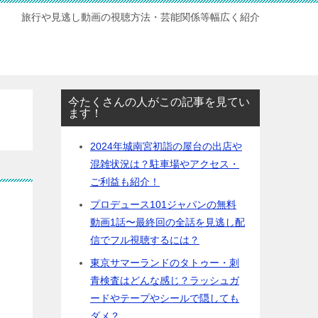
旅行や見逃し動画の視聴方法・芸能関係等幅広く紹介
今たくさんの人がこの記事を見てい
ます！
2024年城南宮初詣の屋台の出店や
混雑状況は？駐車場やアクセス・
ご利益も紹介！
プロデュース101ジャパンの無料
動画1話〜最終回の全話を見逃し配
信でフル視聴するには？
東京サマーランドのタトゥー・刺
青検査はどんな感じ？ラッシュガ
ードやテープやシールで隠しても
ダメ？