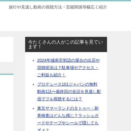
旅行や見逃し動画の視聴方法・芸能関係等幅広く紹介
今たくさんの人がこの記事を見てい
ます！
2024年城南宮初詣の屋台の出店や
混雑状況は？駐車場やアクセス・
ご利益も紹介！
プロデュース101ジャパンの無料
ー
動画1話〜最終回の全話を見逃し配
信でフル視聴するには？
東京サマーランドのタトゥー・刺
青検査はどんな感じ？ラッシュガ
ードやテープやシールで隠しても
ダメ？