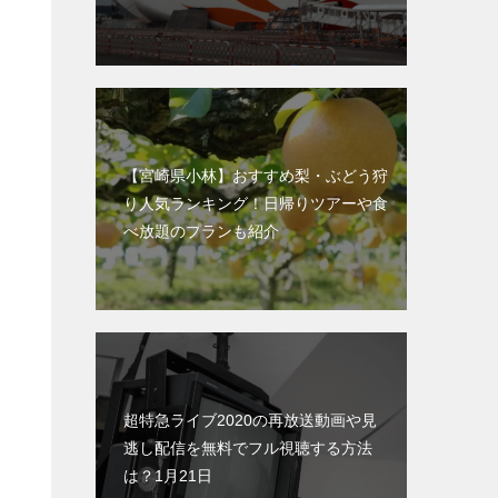
【宮崎県小林】おすすめ梨・ぶどう狩
り人気ランキング！日帰りツアーや食
べ放題のプランも紹介
超特急ライブ2020の再放送動画や見
逃し配信を無料でフル視聴する方法
は？1月21日