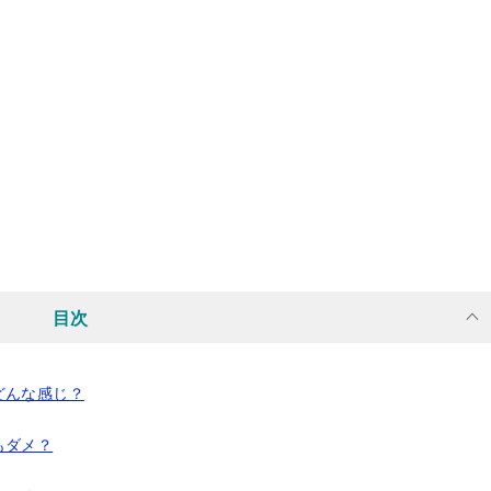
目次
どんな感じ？
もダメ？