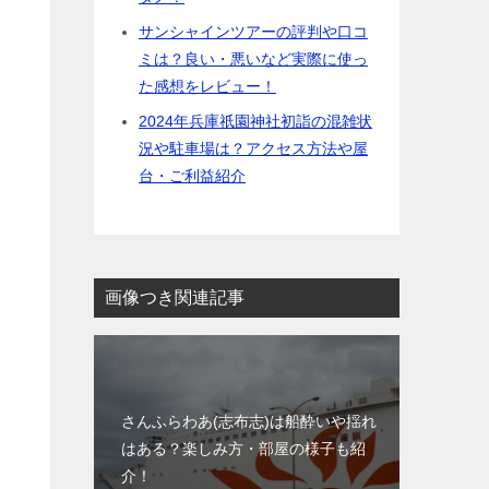
サンシャインツアーの評判や口コ
ミは？良い・悪いなど実際に使っ
た感想をレビュー！
2024年兵庫祇園神社初詣の混雑状
況や駐車場は？アクセス方法や屋
台・ご利益紹介
画像つき関連記事
さんふらわあ(志布志)は船酔いや揺れ
はある？楽しみ方・部屋の様子も紹
介！