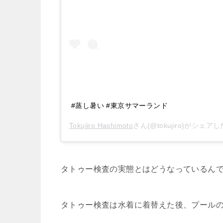
#蒸し暑い #東京サマーランド
Tokujiro Hashimoto
さん(@tokujiro)がシェア
タトゥー検査の実態とはどうなっているん
タトゥー検査は水着に着替えた後、プール