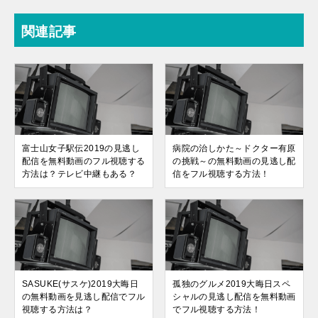
関連記事
富士山女子駅伝2019の見逃し
病院の治しかた～ドクター有原
配信を無料動画のフル視聴する
の挑戦～の無料動画の見逃し配
方法は？テレビ中継もある？
信をフル視聴する方法！
SASUKE(サスケ)2019大晦日
孤独のグルメ2019大晦日スペ
の無料動画を見逃し配信でフル
シャルの見逃し配信を無料動画
視聴する方法は？
でフル視聴する方法！