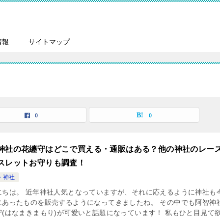
情報
サイトマップ
0
0
神社の花纏守はどこで買える・通販はある？他の神社のレー
スレットお守りも調査！
・神社
にちは。 近年神社人気となっていますが、それに応えるように神社も
にあったものを販売するようになってきましたね。 その中でも阿智神
守(はなまきまもり)が可愛いと話題になっています！ 私もひと目見て