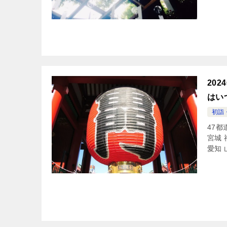
20
はい
初詣
47都
宮城 
愛知 