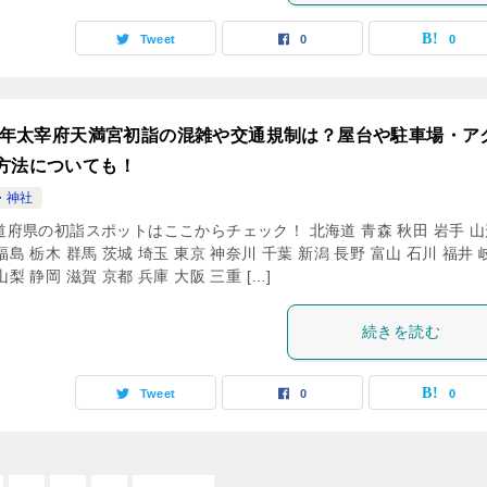
Tweet
0
0
24年太宰府天満宮初詣の混雑や交通規制は？屋台や駐車場・ア
方法についても！
・神社
道府県の初詣スポットはここからチェック！ 北海道 青森 秋田 岩手 山
福島 栃木 群馬 茨城 埼玉 東京 神奈川 千葉 新潟 長野 富山 石川 福井 
山梨 静岡 滋賀 京都 兵庫 大阪 三重 […]
続きを読む
Tweet
0
0