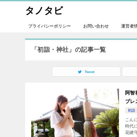
タノタビ
プライバシーポリシー
お問い合わせ
運営者
「初詣・神社」の記事一覧
Tweet
阿智
ブレ
初詣
こん
時代
花纏