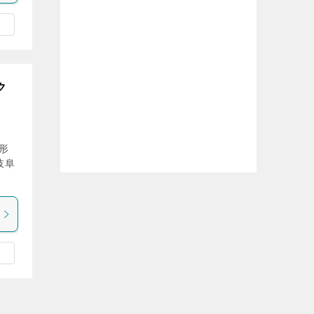
ク
形
岐阜