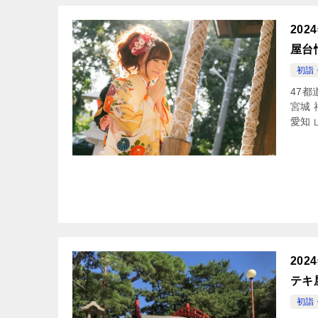
20
屋台
初詣
47都
宮城 
愛知 
20
テキ
初詣