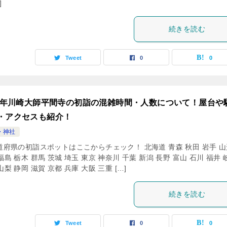
]
続きを読む
Tweet
0
0
24年川崎大師平間寺の初詣の混雑時間・人数について！屋台や
・アクセスも紹介！
・神社
道府県の初詣スポットはここからチェック！ 北海道 青森 秋田 岩手 山
福島 栃木 群馬 茨城 埼玉 東京 神奈川 千葉 新潟 長野 富山 石川 福井 
山梨 静岡 滋賀 京都 兵庫 大阪 三重 […]
続きを読む
Tweet
0
0