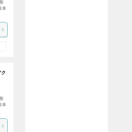
形
岐阜
アク
形
岐阜