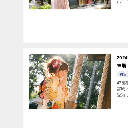
い […
20
車場
初詣
47都
宮城 
愛知 