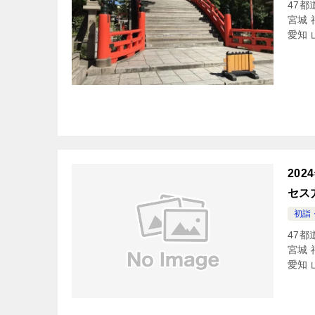
47都
宮城 
愛知 
20
セス
初詣
47都
宮城 
愛知 