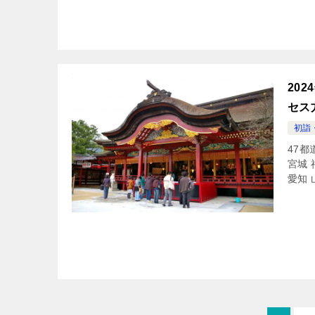
20
セス
初詣
47都
宮城 
愛知 