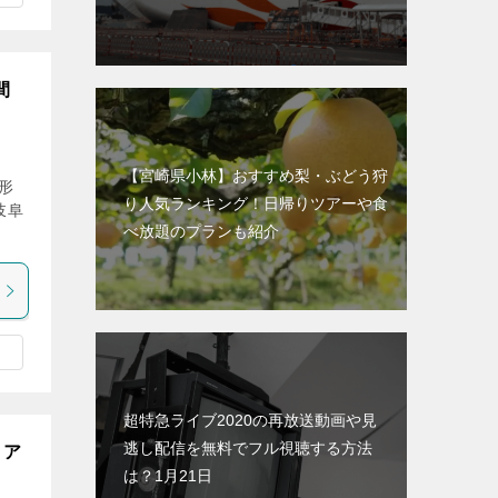
間
【宮崎県小林】おすすめ梨・ぶどう狩
形
り人気ランキング！日帰りツアーや食
岐阜
べ放題のプランも紹介
超特急ライブ2020の再放送動画や見
逃し配信を無料でフル視聴する方法
・ア
は？1月21日