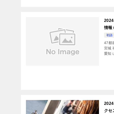
20
情報
初詣
47都
宮城 
愛知 
20
クセ