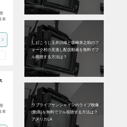
形
岐阜
しおこうじ玉井詩織と坂崎幸之助のフ
ォーク村の見逃し配信動画を無料でフ
ル視聴する方法は？
ス
ラブライブサンシャインのライブ映像
形
岐阜
(動画)を無料でフル視聴する方法は？
アメリカLA