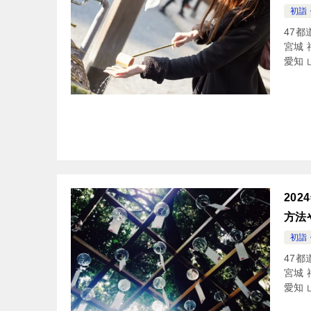
初詣
47都
宮城 
愛知 
20
方法
初詣
47都
宮城 
愛知 