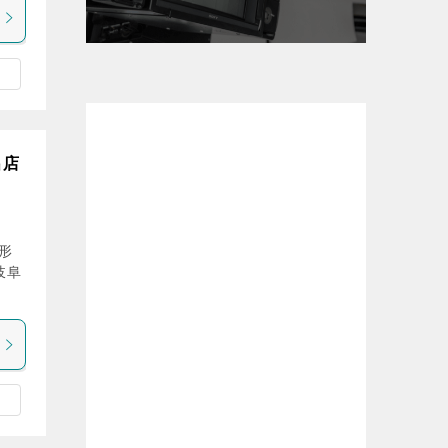
出店
形
岐阜