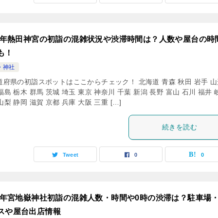
24年熱田神宮の初詣の混雑状況や渋滞時間は？人数や屋台の時
も！
・神社
道府県の初詣スポットはここからチェック！ 北海道 青森 秋田 岩手 山
福島 栃木 群馬 茨城 埼玉 東京 神奈川 千葉 新潟 長野 富山 石川 福井 
山梨 静岡 滋賀 京都 兵庫 大阪 三重 […]
続きを読む
Tweet
0
0
24年宮地嶽神社初詣の混雑人数・時間や0時の渋滞は？駐車場
スや屋台出店情報