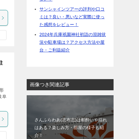
サンシャインツアーの評判や口コ
ミは？良い・悪いなど実際に使っ
た感想をレビュー！
2024年兵庫祇園神社初詣の混雑状
況や駐車場は？アクセス方法や屋
台・ご利益紹介
駐
画像つき関連記事
形
岐阜
さんふらわあ(志布志)は船酔いや揺れ
はある？楽しみ方・部屋の様子も紹
介！