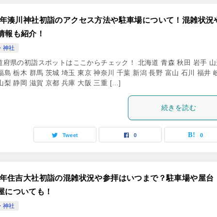
24年湊川神社初詣のアクセス方法や駐車場について！混雑状況
情報も紹介！
・神社
道府県の初詣スポットはここからチェック！ 北海道 青森 秋田 岩手 山
福島 栃木 群馬 茨城 埼玉 東京 神奈川 千葉 新潟 長野 富山 石川 福井 
山梨 静岡 滋賀 京都 兵庫 大阪 三重 […]
続きを読む
Tweet
0
0
24年住吉大社初詣の混雑状況や参拝はいつまで？駐車場や屋台
屋についても！
・神社