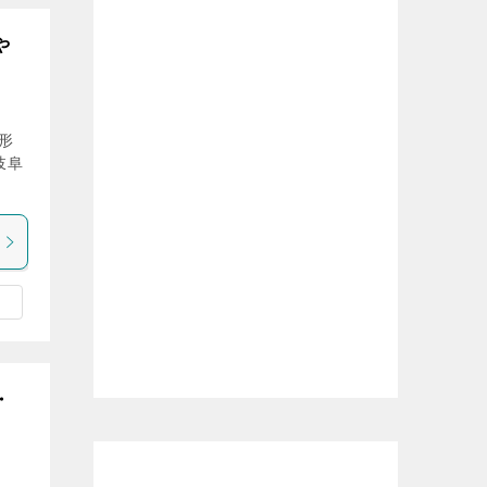
や
形
岐阜
・