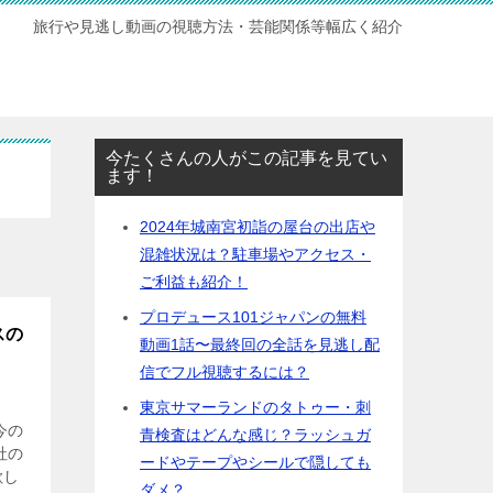
旅行や見逃し動画の視聴方法・芸能関係等幅広く紹介
今たくさんの人がこの記事を見てい
ます！
2024年城南宮初詣の屋台の出店や
混雑状況は？駐車場やアクセス・
ご利益も紹介！
プロデュース101ジャパンの無料
スの
動画1話〜最終回の全話を見逃し配
信でフル視聴するには？
東京サマーランドのタトゥー・刺
今の
青検査はどんな感じ？ラッシュガ
社の
ードやテープやシールで隠しても
欲し
ダメ？