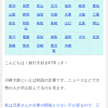
新潟
長野
富山
石川
福井
岐阜
愛知
山梨
静岡
滋賀
京都
兵庫
大阪
三重
奈良
和歌
鳥取
島根
山口
広島
岡山
山
香川
愛媛
高知
徳島
福岡
大分
佐賀
長崎
熊本
宮崎
鹿児
沖縄
島
こんにちは！旅行大好きKTBっす！
川崎大師といえば初詣の定番です。ニュースなどで大
勢の人が沢山並んでるのを見ます。
私は旦那さんの仕事の関係と小さい子が居るので、三