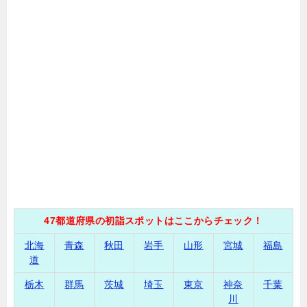
47都道府県の初詣スポットはここからチェック！
北海
青森
秋田
岩手
山形
宮城
福島
道
栃木
群馬
茨城
埼玉
東京
神奈
千葉
川