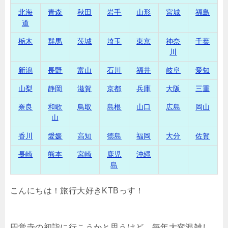
北海
青森
秋田
岩手
山形
宮城
福島
道
栃木
群馬
茨城
埼玉
東京
神奈
千葉
川
新潟
長野
富山
石川
福井
岐阜
愛知
山梨
静岡
滋賀
京都
兵庫
大阪
三重
奈良
和歌
鳥取
島根
山口
広島
岡山
山
香川
愛媛
高知
徳島
福岡
大分
佐賀
長崎
熊本
宮崎
鹿児
沖縄
島
こんにちは！旅行大好きKTBっす！
円覚寺の初詣に行こうかと思うけど、毎年大変混雑し