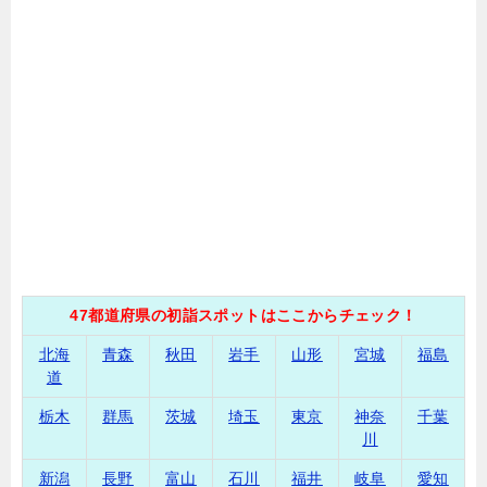
47都道府県の初詣スポットはここからチェック！
北海
青森
秋田
岩手
山形
宮城
福島
道
栃木
群馬
茨城
埼玉
東京
神奈
千葉
川
新潟
長野
富山
石川
福井
岐阜
愛知