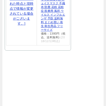
ェイスマスク 不織
布 防塵 花粉 花粉
症 医療用 風邪 ウ
イルス インフルエ
ンザ 予防 送料無
料 まとめ買い 衛
生 衛生用品 フリ
ーサイズ
価格：1380円（税
込、送料無料)
(20
18/12/13時点)