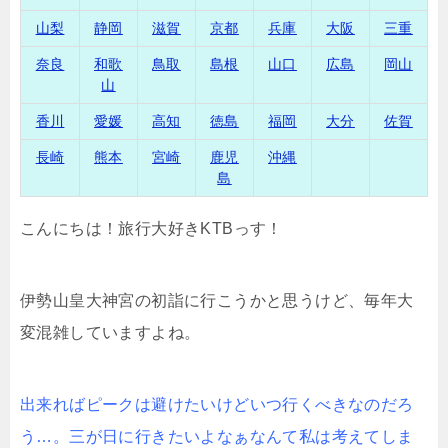
山梨
静岡
滋賀
京都
兵庫
大阪
三重
奈良
和歌
鳥取
島根
山口
広島
岡山
山
香川
愛媛
高知
徳島
福岡
大分
佐賀
長崎
熊本
宮崎
鹿児
沖縄
島
こんにちは！旅行大好きKTBっす！
伊勢山皇大神宮の初詣に行こうかと思うけど、毎年大
変混雑していますよね。
出来ればピークは避けたいけどいつ行くべきなのだろ
う…。三が日に行きたいよなぁなんて私は考えてしま