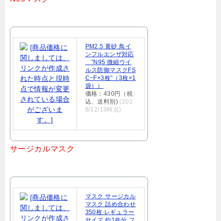
PM2.5 黄砂 鳥イ
ンフルエンザ対応
”N95 微細ウイ
ルス防御マスクFS
C−F×3枚”（3枚×1
袋））
価格：430円（税
込、送料別)
(201
8/12/13時点)
サージカルマスク
マスク サージカル
マスク 詰め合わせ
350枚 レギュラー
サイズ 約1年分 フ