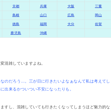
京都
兵庫
大阪
三重
島根
山口
広島
岡山
徳島
福岡
大分
佐賀
鹿児島
沖縄
大変混雑していますよね。
きなのだろう…。三が日に行きたいよなぁなんて私は考えてし
年に出来るかついつい不安になったりも。
りますし、混雑していても行きたくなってしまうほど魅力的な