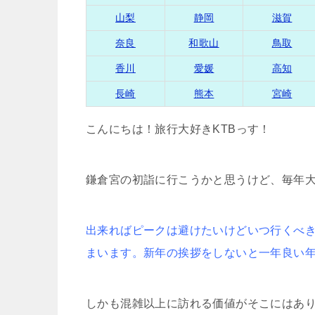
山梨
静岡
滋賀
奈良
和歌山
鳥取
香川
愛媛
高知
長崎
熊本
宮崎
こんにちは！旅行大好きKTBっす！
鎌倉宮の初詣に行こうかと思うけど、毎年
出来ればピークは避けたいけどいつ行くべ
まいます。新年の挨拶をしないと一年良い
しかも混雑以上に訪れる価値がそこにはあ