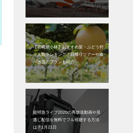
【宮崎県小林】おすすめ梨・ぶどう狩
り人気ランキング！日帰りツアーや食
べ放題のプランも紹介
超特急ライブ2020の再放送動画や見
逃し配信を無料でフル視聴する方法
は？1月21日