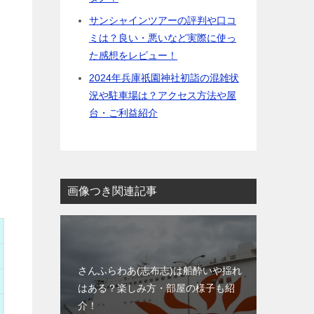
サンシャインツアーの評判や口コ
ミは？良い・悪いなど実際に使っ
た感想をレビュー！
2024年兵庫祇園神社初詣の混雑状
況や駐車場は？アクセス方法や屋
台・ご利益紹介
画像つき関連記事
さんふらわあ(志布志)は船酔いや揺れ
はある？楽しみ方・部屋の様子も紹
介！