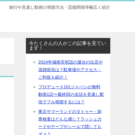
旅行や見逃し動画の視聴方法・芸能関係等幅広く紹介
今たくさんの人がこの記事を見てい
ます！
2024年城南宮初詣の屋台の出店や
混雑状況は？駐車場やアクセス・
ご利益も紹介！
プロデュース101ジャパンの無料
動画1話〜最終回の全話を見逃し配
信でフル視聴するには？
東京サマーランドのタトゥー・刺
青検査はどんな感じ？ラッシュガ
ードやテープやシールで隠しても
ダメ？