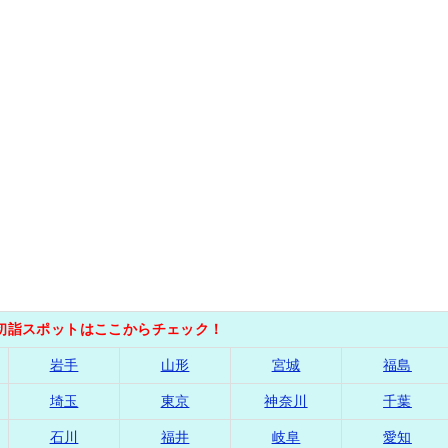
の初詣スポットはここからチェック！
岩手
山形
宮城
福島
埼玉
東京
神奈川
千葉
石川
福井
岐阜
愛知