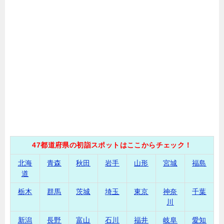
47都道府県の初詣スポットはここからチェック！
北海
青森
秋田
岩手
山形
宮城
福島
道
栃木
群馬
茨城
埼玉
東京
神奈
千葉
川
新潟
長野
富山
石川
福井
岐阜
愛知