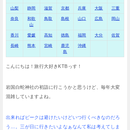
山梨
静岡
滋賀
京都
兵庫
大阪
三重
奈良
和歌
鳥取
島根
山口
広島
岡山
山
香川
愛媛
高知
徳島
福岡
大分
佐賀
長崎
熊本
宮崎
鹿児
沖縄
島
こんにちは！旅行大好きKTBっす！
岩国白蛇神社の初詣に行こうかと思うけど、毎年大変
混雑していますよね。
出来ればピークは避けたいけどいつ行くべきなのだろ
う…。三が日に行きたいよなぁなんて私は考えてしま