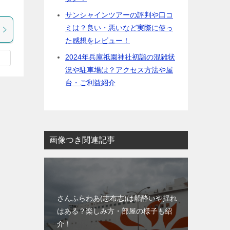
サンシャインツアーの評判や口コ
ミは？良い・悪いなど実際に使っ
た感想をレビュー！
2024年兵庫祇園神社初詣の混雑状
況や駐車場は？アクセス方法や屋
台・ご利益紹介
画像つき関連記事
さんふらわあ(志布志)は船酔いや揺れ
はある？楽しみ方・部屋の様子も紹
介！