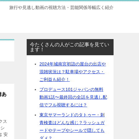
旅行や見逃し動画の視聴方法・芸能関係等幅広く紹介
今たくさんの人がこの記事を見てい
ます！
2024年城南宮初詣の屋台の出店や
混雑状況は？駐車場やアクセス・
ご利益も紹介！
プロデュース101ジャパンの無料
崎あ
動画1話〜最終回の全話を見逃し配
信でフル視聴するには？
東京サマーランドのタトゥー・刺
クス
青検査はどんな感じ？ラッシュガ
ーシ
ードやテープやシールで隠しても
 安
ダメ？