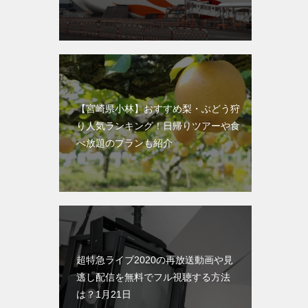
【宮崎県小林】おすすめ梨・ぶどう狩
り人気ランキング！日帰りツアーや食
べ放題のプランも紹介
超特急ライブ2020の再放送動画や見
逃し配信を無料でフル視聴する方法
は？1月21日