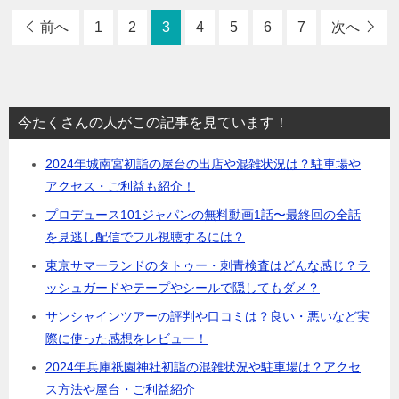
前へ
1
2
3
4
5
6
7
次へ
今たくさんの人がこの記事を見ています！
2024年城南宮初詣の屋台の出店や混雑状況は？駐車場や
アクセス・ご利益も紹介！
プロデュース101ジャパンの無料動画1話〜最終回の全話
を見逃し配信でフル視聴するには？
東京サマーランドのタトゥー・刺青検査はどんな感じ？ラ
ッシュガードやテープやシールで隠してもダメ？
サンシャインツアーの評判や口コミは？良い・悪いなど実
際に使った感想をレビュー！
2024年兵庫祇園神社初詣の混雑状況や駐車場は？アクセ
ス方法や屋台・ご利益紹介