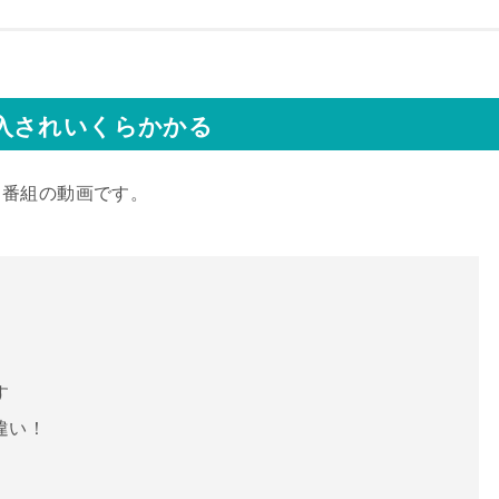
入されいくらかかる
ス番組の動画です。
す
違い！