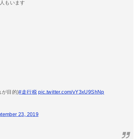
る人もいます
が目的)
#走行税
pic.twitter.com/vY3xU9ShNp
tember 23, 2019