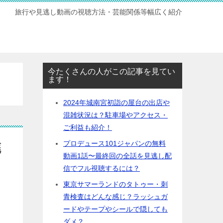
旅行や見逃し動画の視聴方法・芸能関係等幅広く紹介
今たくさんの人がこの記事を見てい
ます！
2024年城南宮初詣の屋台の出店や
混雑状況は？駐車場やアクセス・
ご利益も紹介！
プロデュース101ジャパンの無料
廃
動画1話〜最終回の全話を見逃し配
信でフル視聴するには？
東京サマーランドのタトゥー・刺
青検査はどんな感じ？ラッシュガ
ードやテープやシールで隠しても
ダメ？