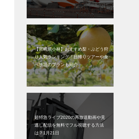
【宮崎県小林】おすすめ梨・ぶどう狩
り人気ランキング！日帰りツアーや食
べ放題のプランも紹介
超特急ライブ2020の再放送動画や見
逃し配信を無料でフル視聴する方法
は？1月21日