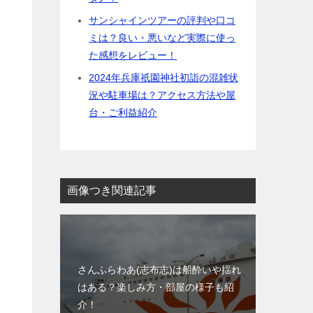
サンシャインツアーの評判や口コ
ミは？良い・悪いなど実際に使っ
た感想をレビュー！
2024年兵庫祇園神社初詣の混雑状
況や駐車場は？アクセス方法や屋
台・ご利益紹介
画像つき関連記事
さんふらわあ(志布志)は船酔いや揺れ
はある？楽しみ方・部屋の様子も紹
介！