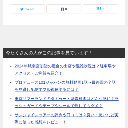
Tweet
0
0
今たくさんの人がこの記事を見ています！
2024年城南宮初詣の屋台の出店や混雑状況は？駐車場や
アクセス・ご利益も紹介！
プロデュース101ジャパンの無料動画1話〜最終回の全話
を見逃し配信でフル視聴するには？
東京サマーランドのタトゥー・刺青検査はどんな感じ？ラ
ッシュガードやテープやシールで隠してもダメ？
サンシャインツアーの評判や口コミは？良い・悪いなど実
際に使った感想をレビュー！