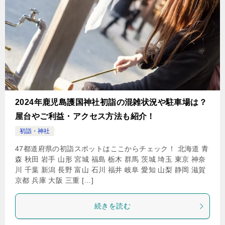
2024年鹿児島護国神社初詣の混雑状況や駐車場は？
屋台やご利益・アクセス方法も紹介！
初詣・神社
47都道府県の初詣スポットはここからチェック！ 北海道 青
森 秋田 岩手 山形 宮城 福島 栃木 群馬 茨城 埼玉 東京 神奈
川 千葉 新潟 長野 富山 石川 福井 岐阜 愛知 山梨 静岡 滋賀
京都 兵庫 大阪 三重 […]
続きを読む