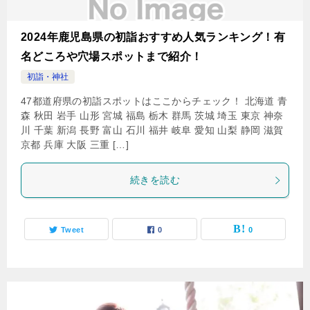
2024年鹿児島県の初詣おすすめ人気ランキング！有
名どころや穴場スポットまで紹介！
初詣・神社
47都道府県の初詣スポットはここからチェック！ 北海道 青
森 秋田 岩手 山形 宮城 福島 栃木 群馬 茨城 埼玉 東京 神奈
川 千葉 新潟 長野 富山 石川 福井 岐阜 愛知 山梨 静岡 滋賀
京都 兵庫 大阪 三重 […]
続きを読む
Tweet
0
0