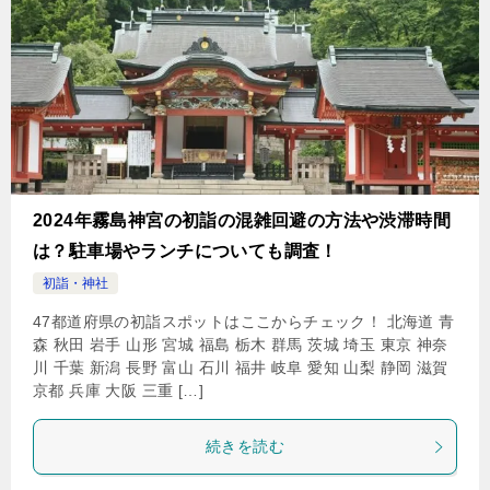
2024年霧島神宮の初詣の混雑回避の方法や渋滞時間
は？駐車場やランチについても調査！
初詣・神社
47都道府県の初詣スポットはここからチェック！ 北海道 青
森 秋田 岩手 山形 宮城 福島 栃木 群馬 茨城 埼玉 東京 神奈
川 千葉 新潟 長野 富山 石川 福井 岐阜 愛知 山梨 静岡 滋賀
京都 兵庫 大阪 三重 […]
続きを読む