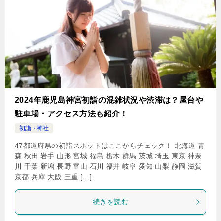
2024年鹿児島神宮初詣の混雑状況や渋滞は？屋台や
駐車場・アクセス方法も紹介！
初詣・神社
47都道府県の初詣スポットはここからチェック！ 北海道 青
森 秋田 岩手 山形 宮城 福島 栃木 群馬 茨城 埼玉 東京 神奈
川 千葉 新潟 長野 富山 石川 福井 岐阜 愛知 山梨 静岡 滋賀
京都 兵庫 大阪 三重 […]
続きを読む