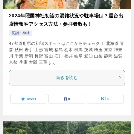
2024年照国神社初詣の混雑状況や駐車場は？屋台出
店情報やアクセス方法・参拝者数も！
初詣・神社
47都道府県の初詣スポットはここからチェック！ 北海道 青
森 秋田 岩手 山形 宮城 福島 栃木 群馬 茨城 埼玉 東京 神奈
川 千葉 新潟 長野 富山 石川 福井 岐阜 愛知 山梨 静岡 滋賀
京都 兵庫 大阪 三重 […]
続きを読む
Tweet
0
0