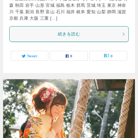
森 秋田 岩手 山形 宮城 福島 栃木 群馬 茨城 埼玉 東京 神奈
川 千葉 新潟 長野 富山 石川 福井 岐阜 愛知 山梨 静岡 滋賀
京都 兵庫 大阪 三重 […]
続きを読む
Tweet
0
0