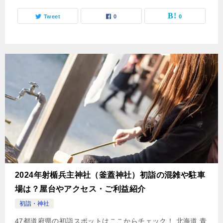
Tweet
0
0
2024年射楯兵主神社（釜蓋神社）初詣の混雑や駐車
場は？屋台やアクセス・ご利益紹介
初詣・神社
47都道府県の初詣スポットはここからチェック！ 北海道 青