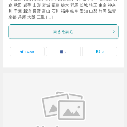
森 秋田 岩手 山形 宮城 福島 栃木 群馬 茨城 埼玉 東京 神奈
川 千葉 新潟 長野 富山 石川 福井 岐阜 愛知 山梨 静岡 滋賀
京都 兵庫 大阪 三重 […]
続きを読む
Tweet
0
0