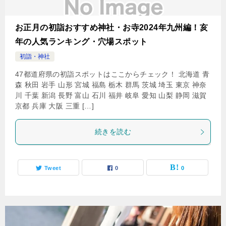
お正月の初詣おすすめ神社・お寺2024年九州編！亥
年の人気ランキング・穴場スポット
初詣・神社
47都道府県の初詣スポットはここからチェック！ 北海道 青
森 秋田 岩手 山形 宮城 福島 栃木 群馬 茨城 埼玉 東京 神奈
川 千葉 新潟 長野 富山 石川 福井 岐阜 愛知 山梨 静岡 滋賀
京都 兵庫 大阪 三重 […]
続きを読む
Tweet
0
0