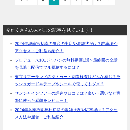
今たくさんの人がこの記事を見ています！
2024年城南宮初詣の屋台の出店や混雑状況は？駐車場や
アクセス・ご利益も紹介！
プロデュース101ジャパンの無料動画1話〜最終回の全話
を見逃し配信でフル視聴するには？
東京サマーランドのタトゥー・刺青検査はどんな感じ？ラ
ッシュガードやテープやシールで隠してもダメ？
サンシャインツアーの評判や口コミは？良い・悪いなど実
際に使った感想をレビュー！
2024年兵庫祇園神社初詣の混雑状況や駐車場は？アクセ
ス方法や屋台・ご利益紹介