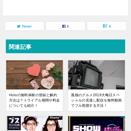
Tweet
0
0
関連記事
Huluの無料体験の登録と解約
孤独のグルメ2019大晦日スペ
方法は？トライアル期間や料金
シャルの見逃し配信を無料動画
についても紹介！
でフル視聴する方法！