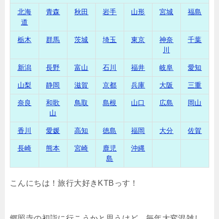
北海
青森
秋田
岩手
山形
宮城
福島
道
栃木
群馬
茨城
埼玉
東京
神奈
千葉
川
新潟
長野
富山
石川
福井
岐阜
愛知
山梨
静岡
滋賀
京都
兵庫
大阪
三重
奈良
和歌
鳥取
島根
山口
広島
岡山
山
香川
愛媛
高知
徳島
福岡
大分
佐賀
長崎
熊本
宮崎
鹿児
沖縄
島
こんにちは！旅行大好きKTBっす！
郷照寺の初詣に行こうかと思うけど、毎年大変混雑し