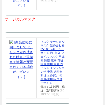
8/12/13時点)
サージカルマスク
マスク サージカル
マスク 詰め合わせ
350枚 レギュラー
サイズ 約1年分 フ
ェイスマスク 不織
布 防塵 花粉 花粉
症 医療用 風邪 ウ
イルス インフルエ
ンザ 予防 送料無
料 まとめ買い 衛
生 衛生用品 フリ
ーサイズ
価格：1380円（税
込、送料無料)
(20
18/12/13時点)