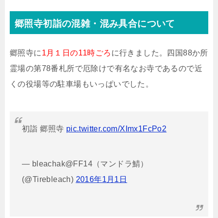
郷照寺初詣の混雑・混み具合について
郷照寺に
1月１日の11時ごろ
に行きました。四国88か所
霊場の第78番札所で厄除けで有名なお寺であるので近
くの役場等の駐車場もいっぱいでした。
初詣 郷照寺
pic.twitter.com/XImx1FcPo2
— bleachak@FF14（マンドラ鯖）
(@Tirebleach)
2016年1月1日