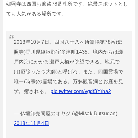
郷照寺は四国お遍路78番札所です。絶景スポットとし
ても人気がある場所です。
2013年10月7日。四国八十八ヶ所霊場第78番(郷
照寺)香川県綾歌郡宇多津町1435。境内からは瀬
戸内海にかかる瀬戸大橋が眺望できる。地元で
は(厄除うたづ大師)と呼ばれ、また、四国霊場で
唯一(時宗)の霊場である。万躰観音洞とお庭を見
学。癒される。
pic.twitter.com/vgdf3Yrha2
— 仏壇卸売問屋のオヤジ (@MisakiButsudan)
2018年11月4日