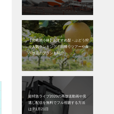
【宮崎県小林】おすすめ梨・ぶどう狩
り人気ランキング！日帰りツアーや食
べ放題のプランも紹介
超特急ライブ2020の再放送動画や見
逃し配信を無料でフル視聴する方法
は？1月21日