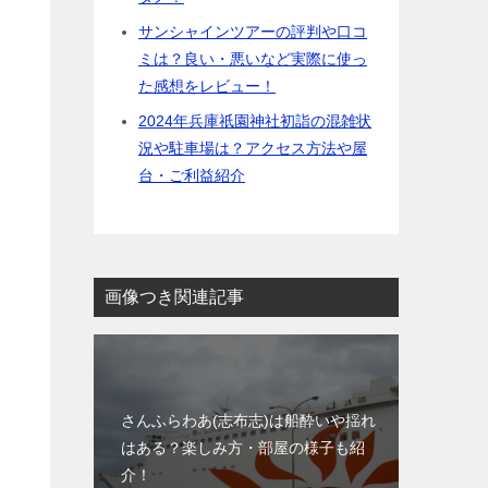
サンシャインツアーの評判や口コ
ミは？良い・悪いなど実際に使っ
た感想をレビュー！
2024年兵庫祇園神社初詣の混雑状
況や駐車場は？アクセス方法や屋
台・ご利益紹介
画像つき関連記事
さんふらわあ(志布志)は船酔いや揺れ
はある？楽しみ方・部屋の様子も紹
介！