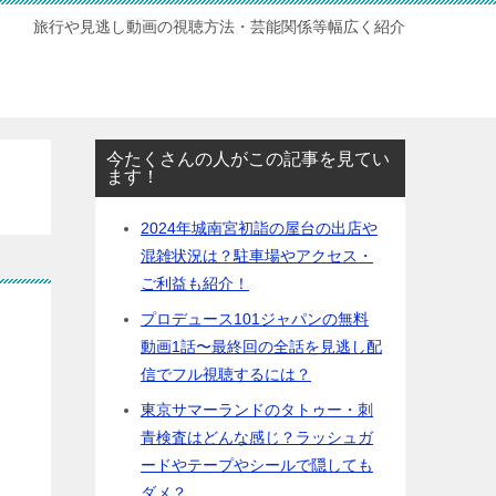
旅行や見逃し動画の視聴方法・芸能関係等幅広く紹介
今たくさんの人がこの記事を見てい
ます！
2024年城南宮初詣の屋台の出店や
混雑状況は？駐車場やアクセス・
ご利益も紹介！
プロデュース101ジャパンの無料
動画1話〜最終回の全話を見逃し配
信でフル視聴するには？
東京サマーランドのタトゥー・刺
青検査はどんな感じ？ラッシュガ
ードやテープやシールで隠しても
ダメ？