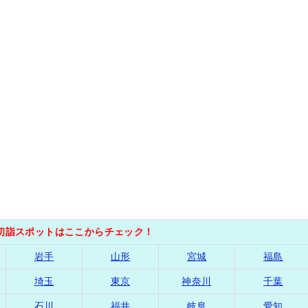
の初詣スポットはここからチェック！
岩手
山形
宮城
福島
埼玉
東京
神奈川
千葉
石川
福井
岐阜
愛知