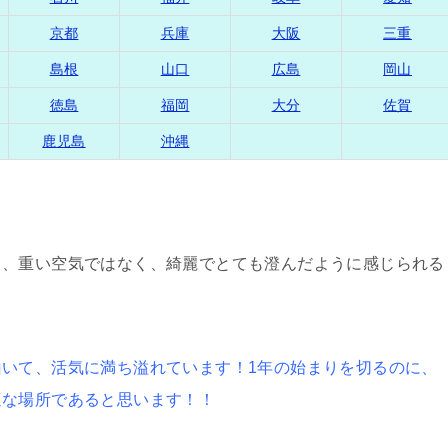
京都
兵庫
大阪
三重
島根
山口
広島
岡山
徳島
福岡
大分
佐賀
鹿児島
沖縄
も、重い空気ではなく、綺麗でとても澄んだように感じられる
。
いて、活気に満ち溢れています！1年の始まりを切るのに、
適な場所であると思います！！