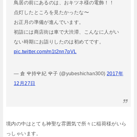
鳥居の前にあるのは、おキツネ様の電飾！！
点灯したところを見たかったな〜
お正月の準備が進んでいます。
初詣には商店街は車で大渋滞、こんなに人がい
ない時期にお詣りしたのは初めてです。
pic.twitter.com/m1t2nn7pVL
— 倉 🌹持🌹紀 🌹子 (@yubeshichan300)
2017年
12月27日
境内の中はとても神聖な雰囲気で所々に稲荷様がいら
っしゃいます。