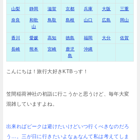
山梨
静岡
滋賀
京都
兵庫
大阪
三重
奈良
和歌
鳥取
島根
山口
広島
岡山
山
香川
愛媛
高知
徳島
福岡
大分
佐賀
長崎
熊本
宮崎
鹿児
沖縄
島
こんにちは！旅行大好きKTBっす！
笠間稲荷神社の初詣に行こうかと思うけど、毎年大変
混雑していますよね。
出来ればピークは避けたいけどいつ行くべきなのだろ
う…。三が日に行きたいよなぁなんて私は考えてしま