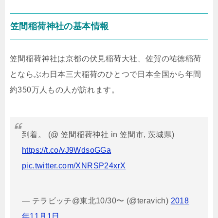
笠間稲荷神社の基本情報
笠間稲荷神社は京都の伏見稲荷大社、佐賀の祐徳稲荷
とならぶわ日本三大稲荷のひとつで日本全国から年間
約350万人もの人が訪れます。
到着。 (@ 笠間稲荷神社 in 笠間市, 茨城県)
https://t.co/vJ9WdsoGGa
pic.twitter.com/XNRSP24xrX
— テラビッチ@東北10/30〜 (@teravich)
2018
年11月1日