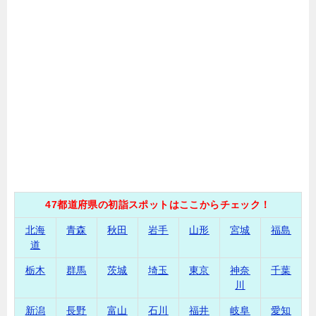
47都道府県の初詣スポットはここからチェック！
北海
青森
秋田
岩手
山形
宮城
福島
道
栃木
群馬
茨城
埼玉
東京
神奈
千葉
川
新潟
長野
富山
石川
福井
岐阜
愛知