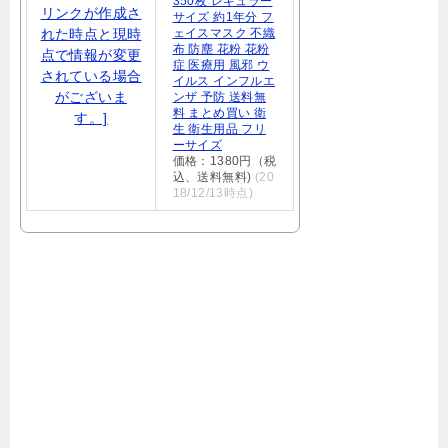
350枚 レギュラー
サイズ 約1年分 フ
ェイスマスク 不織
布 防塵 花粉 花粉
症 医療用 風邪 ウ
イルス インフルエ
ンザ 予防 送料無
料 まとめ買い 衛
生 衛生用品 フリ
ーサイズ
価格：1380円（税
込、送料無料)
(20
18/12/13時点)