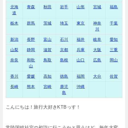
北海
青森
秋田
岩手
山形
宮城
福島
道
栃木
群馬
茨城
埼玉
東京
神奈
千葉
川
新潟
長野
富山
石川
福井
岐阜
愛知
山梨
静岡
滋賀
京都
兵庫
大阪
三重
奈良
和歌
鳥取
島根
山口
広島
岡山
山
香川
愛媛
高知
徳島
福岡
大分
佐賀
長崎
熊本
宮崎
鹿児
沖縄
島
こんにちは！旅行大好きKTBっす！
常陸国総社宮の初詣に行こうかと思うけど、毎年大変