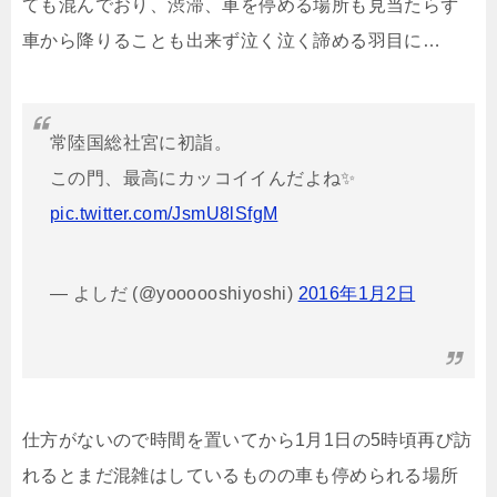
ても混んでおり、渋滞、車を停める場所も見当たらず
車から降りることも出来ず泣く泣く諦める羽目に…
常陸国総社宮に初詣。
この門、最高にカッコイイんだよね✨
pic.twitter.com/JsmU8lSfgM
— よしだ (@yoooooshiyoshi)
2016年1月2日
仕方がないので時間を置いてから1月1日の5時頃再び訪
れるとまだ混雑はしているものの車も停められる場所