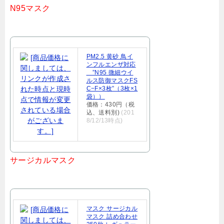
N95マスク
PM2.5 黄砂 鳥イ
ンフルエンザ対応
”N95 微細ウイ
ルス防御マスクFS
C−F×3枚”（3枚×1
袋））
価格：430円（税
込、送料別)
(201
8/12/13時点)
サージカルマスク
マスク サージカル
マスク 詰め合わせ