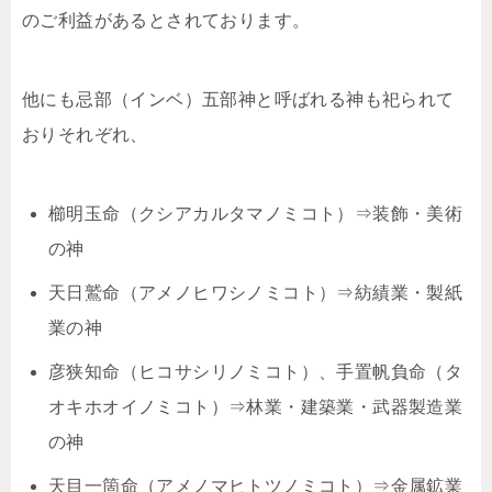
のご利益があるとされております。
他にも忌部（インベ）五部神と呼ばれる神も祀られて
おりそれぞれ、
櫛明玉命（クシアカルタマノミコト）⇒装飾・美術
の神
天日鷲命（アメノヒワシノミコト）⇒紡績業・製紙
業の神
彦狭知命（ヒコサシリノミコト）、手置帆負命（タ
オキホオイノミコト）⇒林業・建築業・武器製造業
の神
天目一箇命（アメノマヒトツノミコト）⇒金属鉱業