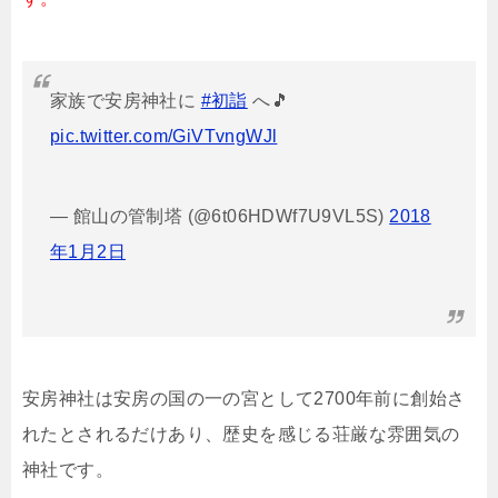
家族で安房神社に
#初詣
へ🎵
pic.twitter.com/GiVTvngWJl
— 館山の管制塔 (@6t06HDWf7U9VL5S)
2018
年1月2日
安房神社は安房の国の一の宮として2700年前に創始さ
れたとされるだけあり、歴史を感じる荘厳な雰囲気の
神社です。