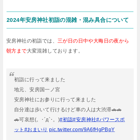
2024年安房神社初詣の混雑・混み具合について
安房神社の初詣では、
三が日の日中や大晦日の夜から
朝方まで
大変混雑しております。
初詣に行って来ました
地元、安房国一ノ宮
安房神社にお参りに行って来ました
自分達は歩いて行けるけど車の人は大渋滞🚗🚗
🚗可哀想(。･´д`･。)
#初詣
#安房神社
#パワースポ
ット
#おまいり
pic.twitter.com/9A6fHgPBpY