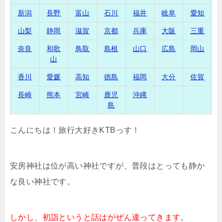
新潟
長野
富山
石川
福井
岐阜
愛知
山梨
静岡
滋賀
京都
兵庫
大阪
三重
奈良
和歌
鳥取
島根
山口
広島
岡山
山
香川
愛媛
高知
徳島
福岡
大分
佐賀
長崎
熊本
宮崎
鹿児
沖縄
島
こんにちは！旅行大好きKTBっす！
安房神社は位が高い神社ですが、普段はとっても静か
な良い神社です。
しかし、初詣というと話はがぜん違ってきます。