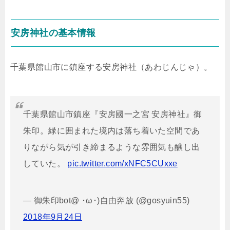
安房神社の基本情報
千葉県館山市に鎮座する安房神社（あわじんじゃ）。
千葉県館山市鎮座『安房國一之宮 安房神社』御
朱印。緑に囲まれた境内は落ち着いた空間であ
りながら気が引き締まるような雰囲気も醸し出
していた。
pic.twitter.com/xNFC5CUxxe
— 御朱印bot@ ･ω･)自由奔放 (@gosyuin55)
2018年9月24日