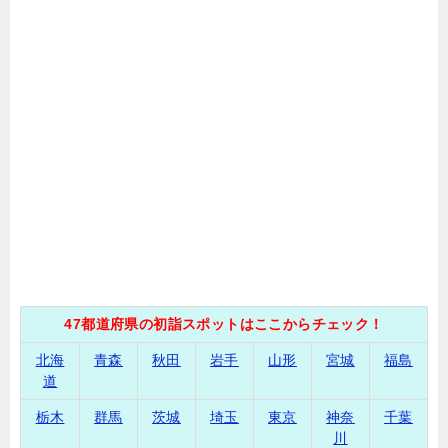
47都道府県の初詣スポットはここからチェック！
北海
青森
秋田
岩手
山形
宮城
福島
道
栃木
群馬
茨城
埼玉
東京
神奈
千葉
川