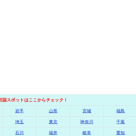
の初詣スポットはここからチェック！
岩手
山形
宮城
福島
埼玉
東京
神奈川
千葉
石川
福井
岐阜
愛知