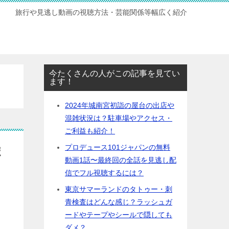
旅行や見逃し動画の視聴方法・芸能関係等幅広く紹介
今たくさんの人がこの記事を見てい
ます！
2024年城南宮初詣の屋台の出店や
混雑状況は？駐車場やアクセス・
ご利益も紹介！
プロデュース101ジャパンの無料
ポ
動画1話〜最終回の全話を見逃し配
信でフル視聴するには？
東京サマーランドのタトゥー・刺
青検査はどんな感じ？ラッシュガ
ードやテープやシールで隠しても
ダメ？