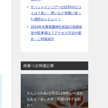
サンシャインツアーの評判や口コ
ミは？良い・悪いなど実際に使っ
た感想をレビュー！
2024年兵庫祇園神社初詣の混雑状
況や駐車場は？アクセス方法や屋
台・ご利益紹介
画像つき関連記事
さんふらわあ(志布志)は船酔いや揺れ
はある？楽しみ方・部屋の様子も紹
介！