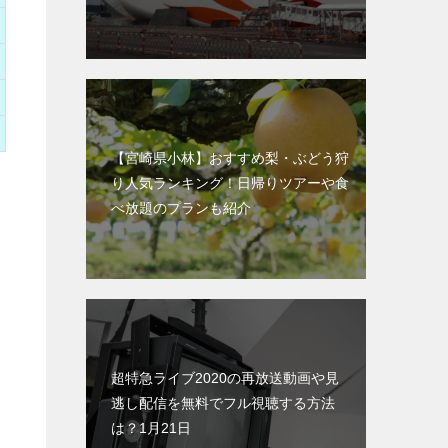
【宮崎県小林】おすすめ梨・ぶどう狩
り人気ランキング！日帰りツアーや食
べ放題のプランも紹介
超特急ライブ2020の再放送動画や見
逃し配信を無料でフル視聴する方法
は？1月21日