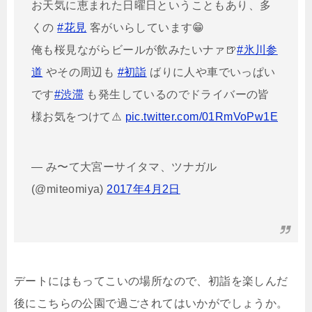
お天気に恵まれた日曜日ということもあり、多
くの
#花見
客がいらしています😁
俺も桜見ながらビールが飲みたいナァ🍺
#氷川参
道
やその周辺も
#初詣
ばりに人や車でいっぱい
です
#渋滞
も発生しているのでドライバーの皆
様お気をつけて⚠️
pic.twitter.com/01RmVoPw1E
— み〜て大宮ーサイタマ、ツナガル
(@miteomiya)
2017年4月2日
デートにはもってこいの場所なので、初詣を楽しんだ
後にこちらの公園で過ごされてはいかがでしょうか。