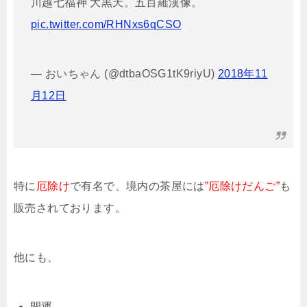
川越七福神 大黒天。五百羅漢像。
pic.twitter.com/RHNxs6qCSO
— おいちゃん (@dtbaOSG1tK9riyU)
2018年11
月12日
特に
厄除け
で有名で、境内の茶屋には
”厄除けだんご”
も
販売されております。
他にも、
開運