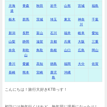
北海
青森
秋田
岩手
山形
宮城
福島
道
栃木
群馬
茨城
埼玉
東京
神奈
千葉
川
新潟
長野
富山
石川
福井
岐阜
愛知
山梨
静岡
滋賀
京都
兵庫
大阪
三重
奈良
和歌
鳥取
島根
山口
広島
岡山
山
香川
愛媛
高知
徳島
福岡
大分
佐賀
長崎
熊本
宮崎
鹿児
沖縄
島
こんにちは！旅行大好きKTBっす！
初詣には毎年行くけれど、毎年同じ場所になったりし