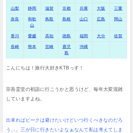
山梨
静岡
滋賀
京都
兵庫
大阪
三重
奈良
和歌
鳥取
島根
山口
広島
岡山
山
香川
愛媛
高知
徳島
福岡
大分
佐賀
長崎
熊本
宮崎
鹿児
沖縄
島
こんにちは！旅行大好きKTBっす！
宗吾霊堂の初詣に行こうかと思うけど、毎年大変混雑
していますよね。
出来ればピークは避けたいけどいつ行くべきなのだろ
う…。三が日に行きたいよなぁなんて私は考えてしま