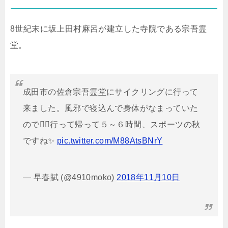
8世紀末に坂上田村麻呂が建立した寺院である宗吾霊
堂。
成田市の佐倉宗吾霊堂にサイクリングに行って
来ました。風邪で寝込んで身体がなまっていた
ので🚵‍♀️行って帰って５～６時間、スポーツの秋
ですね✨
pic.twitter.com/M88AtsBNrY
— 早春賦 (@4910moko)
2018年11月10日