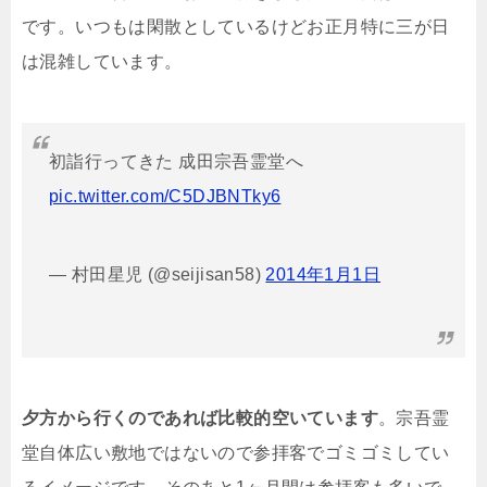
です。いつもは閑散としているけどお正月特に三が日
は混雑しています。
初詣行ってきた 成田宗吾霊堂へ
pic.twitter.com/C5DJBNTky6
— 村田星児 (@seijisan58)
2014年1月1日
夕方から行くのであれば比較的空いています
。宗吾霊
堂自体広い敷地ではないので参拝客でゴミゴミしてい