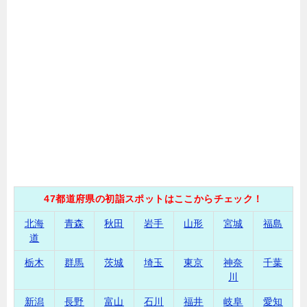
47都道府県の初詣スポットはここからチェック！
北海
青森
秋田
岩手
山形
宮城
福島
道
栃木
群馬
茨城
埼玉
東京
神奈
千葉
川
新潟
長野
富山
石川
福井
岐阜
愛知