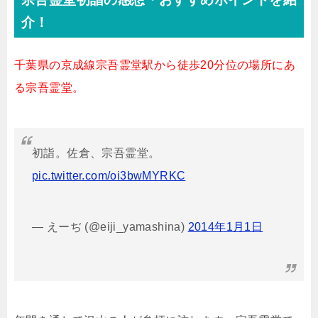
介！
千葉県の京成線宗吾霊堂駅から徒歩20分位の場所にあ
る宗吾霊堂。
初詣。佐倉、宗吾霊堂。
pic.twitter.com/oi3bwMYRKC
— えーぢ (@eiji_yamashina)
2014年1月1日