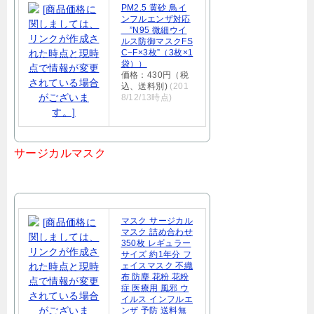
PM2.5 黄砂 鳥イ
ンフルエンザ対応
”N95 微細ウイ
ルス防御マスクFS
C−F×3枚”（3枚×1
袋））
価格：430円（税
込、送料別)
(201
8/12/13時点)
サージカルマスク
マスク サージカル
マスク 詰め合わせ
350枚 レギュラー
サイズ 約1年分 フ
ェイスマスク 不織
布 防塵 花粉 花粉
症 医療用 風邪 ウ
イルス インフルエ
ンザ 予防 送料無