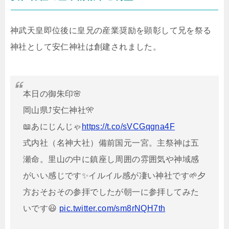
神武天皇即位後に皇兄の産業奨励を顕彰して兄を祭る
神社として安仁神社は創建されました。
本日の御朱印🌸
岡山県⤴安仁神社🎌
📖あにじんじゃ
https://t.co/sVCGqgna4F
式内社（名神大社）備前国元一宮。主祭神は五
瀬命。里山の中に鎮座し周囲の雰囲気や神域感
がいい感じです✨イルイル感が凄い神社です🌱夕
方おそおその参拝でしたが朝一に参拝してみた
いです😃
pic.twitter.com/sm8rNQH7th