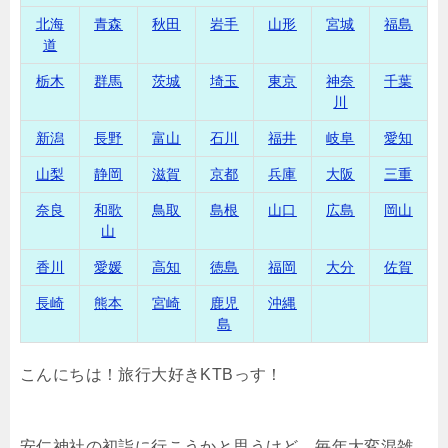
北海
青森
秋田
岩手
山形
宮城
福島
道
栃木
群馬
茨城
埼玉
東京
神奈
千葉
川
新潟
長野
富山
石川
福井
岐阜
愛知
山梨
静岡
滋賀
京都
兵庫
大阪
三重
奈良
和歌
鳥取
島根
山口
広島
岡山
山
香川
愛媛
高知
徳島
福岡
大分
佐賀
長崎
熊本
宮崎
鹿児
沖縄
島
こんにちは！旅行大好きKTBっす！
安仁神社の初詣に行こうかと思うけど、毎年大変混雑