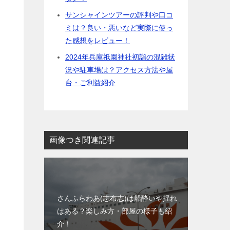
サンシャインツアーの評判や口コ
ミは？良い・悪いなど実際に使っ
た感想をレビュー！
2024年兵庫祇園神社初詣の混雑状
況や駐車場は？アクセス方法や屋
台・ご利益紹介
画像つき関連記事
さんふらわあ(志布志)は船酔いや揺れ
はある？楽しみ方・部屋の様子も紹
介！