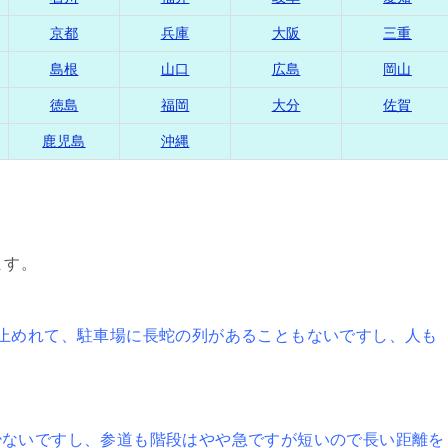
京都
兵庫
大阪
三重
島根
山口
広島
岡山
徳島
福岡
大分
佐賀
鹿児島
沖縄
ます。
止めれて、駐車場に長蛇の列があることもないですし、人も
少ないですし、参道も階段はやや急ですが短いので長い距離を