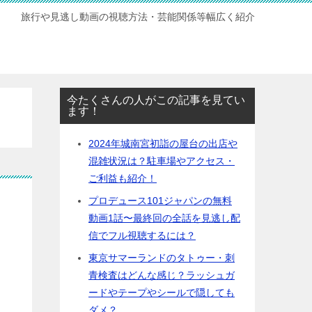
旅行や見逃し動画の視聴方法・芸能関係等幅広く紹介
今たくさんの人がこの記事を見てい
ます！
2024年城南宮初詣の屋台の出店や
混雑状況は？駐車場やアクセス・
ご利益も紹介！
プロデュース101ジャパンの無料
動画1話〜最終回の全話を見逃し配
信でフル視聴するには？
東京サマーランドのタトゥー・刺
青検査はどんな感じ？ラッシュガ
ードやテープやシールで隠しても
ダメ？