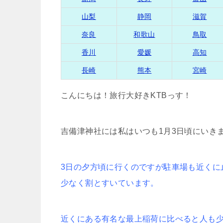
山梨
静岡
滋賀
奈良
和歌山
鳥取
香川
愛媛
高知
長崎
熊本
宮崎
こんにちは！旅行大好きKTBっす！
吉備津神社には私はいつも1月3日頃にいき
3日の夕方頃に行くのですが駐車場も近くに
少なく割とすいています。
近くにある有名な最上稲荷に比べると人も