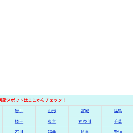
の初詣スポットはここからチェック！
岩手
山形
宮城
福島
埼玉
東京
神奈川
千葉
石川
福井
岐阜
愛知