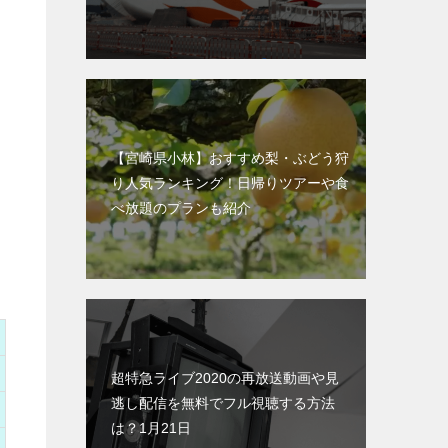
【宮崎県小林】おすすめ梨・ぶどう狩
り人気ランキング！日帰りツアーや食
べ放題のプランも紹介
超特急ライブ2020の再放送動画や見
逃し配信を無料でフル視聴する方法
は？1月21日