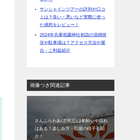
サンシャインツアーの評判や口コ
ミは？良い・悪いなど実際に使っ
た感想をレビュー！
2024年兵庫祇園神社初詣の混雑状
況や駐車場は？アクセス方法や屋
台・ご利益紹介
画像つき関連記事
さんふらわあ(志布志)は船酔いや揺れ
はある？楽しみ方・部屋の様子も紹
介！