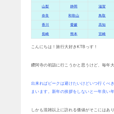
山梨
静岡
滋賀
奈良
和歌山
鳥取
香川
愛媛
高知
長崎
熊本
宮崎
こんにちは！旅行大好きKTBっす！
鑁阿寺の初詣に行こうかと思うけど、毎年
出来ればピークは避けたいけどいつ行くべ
まいます。新年の挨拶をしないと一年良い
しかも混雑以上に訪れる価値がそこにはあ