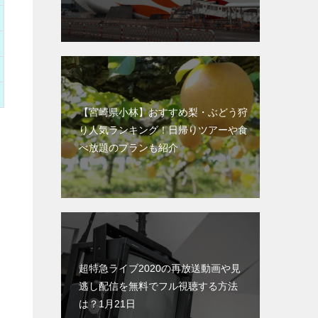
【宮崎県小林】おすすめ梨・ぶどう狩
り人気ランキング！日帰りツアーや食
べ放題のプランも紹介
超特急ライブ2020の再放送動画や見
逃し配信を無料でフル視聴する方法
は？1月21日