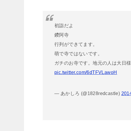
初詣だよ
鑁阿寺
行列ができてます。
萌で寺ではないです。
ガチのお寺です。地元の人は大日
pic.twitter.com/6dTFVLawoH
— あかしろ (@1828redcastle)
20