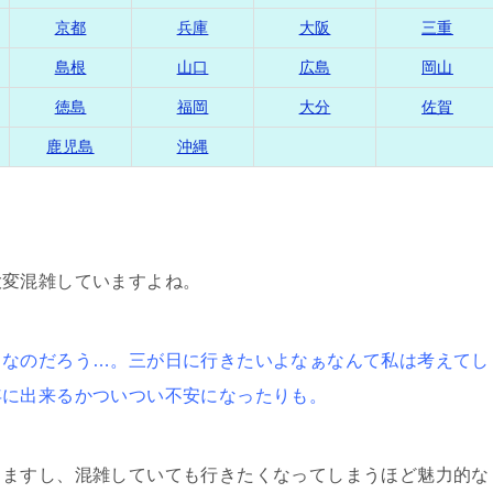
京都
兵庫
大阪
三重
島根
山口
広島
岡山
徳島
福岡
大分
佐賀
鹿児島
沖縄
大変混雑していますよね。
きなのだろう…。三が日に行きたいよなぁなんて私は考えてし
年に出来るかついつい不安になったりも。
りますし、混雑していても行きたくなってしまうほど魅力的な