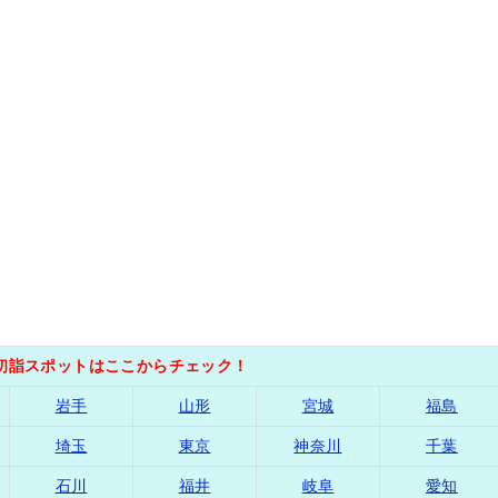
の初詣スポットはここからチェック！
岩手
山形
宮城
福島
埼玉
東京
神奈川
千葉
石川
福井
岐阜
愛知