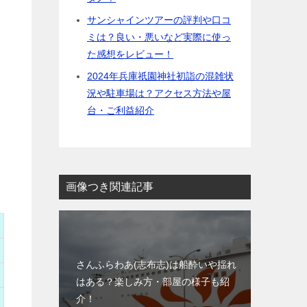
サンシャインツアーの評判や口コ
ミは？良い・悪いなど実際に使っ
た感想をレビュー！
2024年兵庫祇園神社初詣の混雑状
況や駐車場は？アクセス方法や屋
台・ご利益紹介
画像つき関連記事
さんふらわあ(志布志)は船酔いや揺れ
はある？楽しみ方・部屋の様子も紹
介！