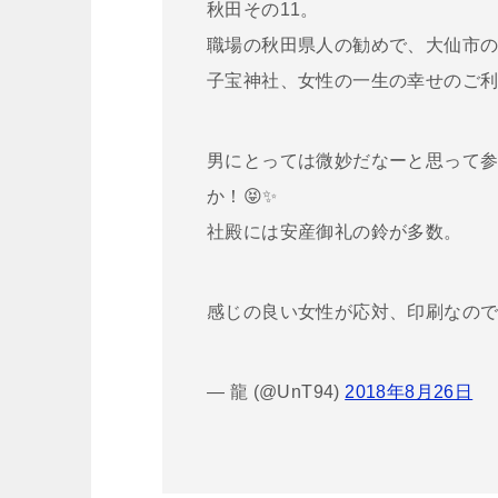
秋田その11。
職場の秋田県人の勧めで、大仙市
子宝神社、女性の一生の幸せのご利
男にとっては微妙だなーと思って
か！😝✨
社殿には安産御礼の鈴が多数。
感じの良い女性が応対、印刷なの
— 龍 (@UnT94)
2018年8月26日