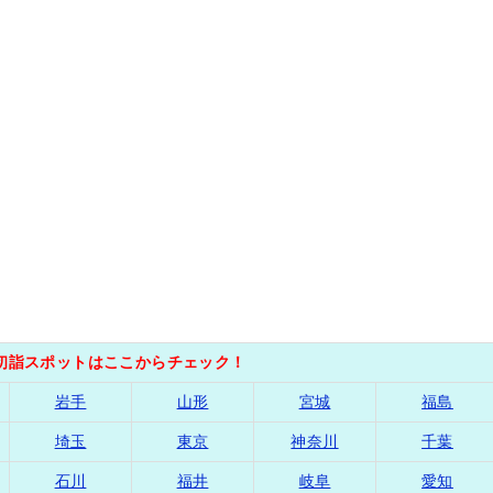
の初詣スポットはここからチェック！
岩手
山形
宮城
福島
埼玉
東京
神奈川
千葉
石川
福井
岐阜
愛知