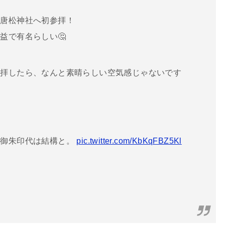
の唐松神社へ初参拝！
益で有名らしい🤔
参拝したら、なんと素晴らしい空気感じゃないです
で御朱印代は結構と。
pic.twitter.com/KbKqFBZ5Kl