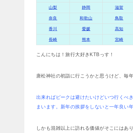
山梨
静岡
滋賀
奈良
和歌山
鳥取
香川
愛媛
高知
長崎
熊本
宮崎
こんにちは！旅行大好きKTBっす！
唐松神社の初詣に行こうかと思うけど、毎
出来ればピークは避けたいけどいつ行くべ
まいます。新年の挨拶をしないと一年良い
しかも混雑以上に訪れる価値がそこにはあ