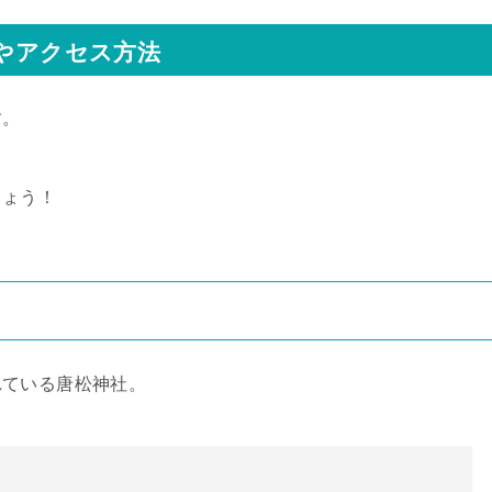
報やアクセス方法
す。
しょう！
れている唐松神社。