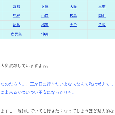
京都
兵庫
大阪
三重
島根
山口
広島
岡山
徳島
福岡
大分
佐賀
鹿児島
沖縄
年大変混雑していますよね。
きなのだろう…。三が日に行きたいよなぁなんて私は考えてし
年に出来るかついつい不安になったりも。
りますし、混雑していても行きたくなってしまうほど魅力的な