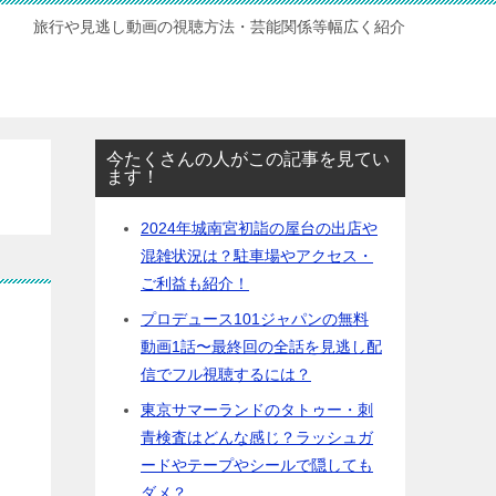
旅行や見逃し動画の視聴方法・芸能関係等幅広く紹介
今たくさんの人がこの記事を見てい
ます！
2024年城南宮初詣の屋台の出店や
混雑状況は？駐車場やアクセス・
ご利益も紹介！
プロデュース101ジャパンの無料
動画1話〜最終回の全話を見逃し配
信でフル視聴するには？
東京サマーランドのタトゥー・刺
青検査はどんな感じ？ラッシュガ
ードやテープやシールで隠しても
ダメ？