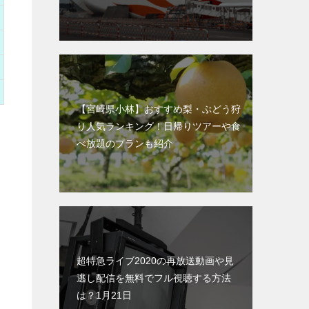
【宮崎県小林】おすすめ梨・ぶどう狩
り人気ランキング！日帰りツアーや食
べ放題のプランも紹介
超特急ライブ2020の再放送動画や見
逃し配信を無料でフル視聴する方法
は？1月21日