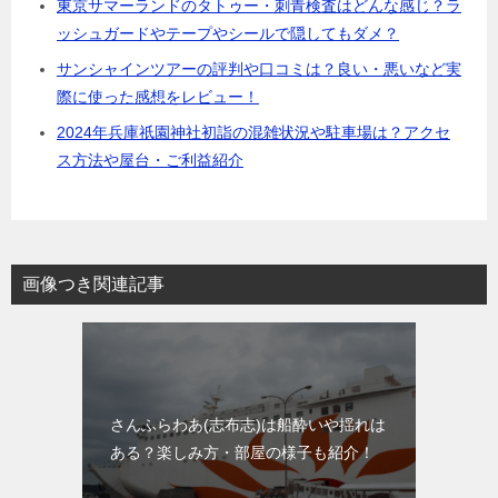
東京サマーランドのタトゥー・刺青検査はどんな感じ？ラ
ッシュガードやテープやシールで隠してもダメ？
サンシャインツアーの評判や口コミは？良い・悪いなど実
際に使った感想をレビュー！
2024年兵庫祇園神社初詣の混雑状況や駐車場は？アクセ
ス方法や屋台・ご利益紹介
画像つき関連記事
さんふらわあ(志布志)は船酔いや揺れは
ある？楽しみ方・部屋の様子も紹介！