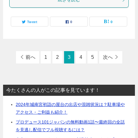
Tweet
0
0
前へ
1
2
3
4
5
次へ
今たくさんの人がこの記事を見ています！
2024年城南宮初詣の屋台の出店や混雑状況は？駐車場や
アクセス・ご利益も紹介！
プロデュース101ジャパンの無料動画1話〜最終回の全話
を見逃し配信でフル視聴するには？