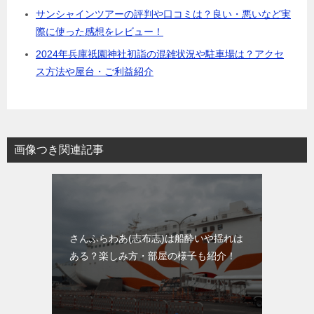
サンシャインツアーの評判や口コミは？良い・悪いなど実
際に使った感想をレビュー！
2024年兵庫祇園神社初詣の混雑状況や駐車場は？アクセ
ス方法や屋台・ご利益紹介
画像つき関連記事
さんふらわあ(志布志)は船酔いや揺れは
ある？楽しみ方・部屋の様子も紹介！