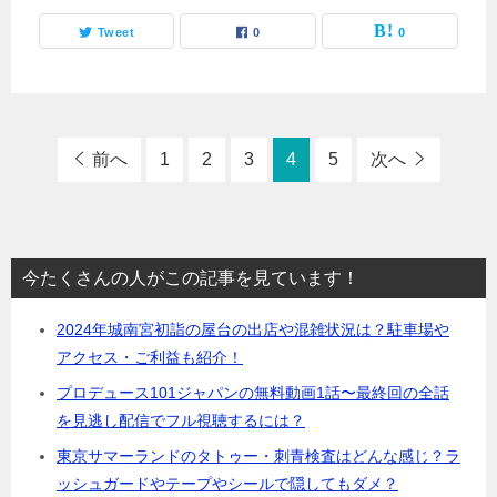
Tweet
0
0
前へ
1
2
3
4
5
次へ
今たくさんの人がこの記事を見ています！
2024年城南宮初詣の屋台の出店や混雑状況は？駐車場や
アクセス・ご利益も紹介！
プロデュース101ジャパンの無料動画1話〜最終回の全話
を見逃し配信でフル視聴するには？
東京サマーランドのタトゥー・刺青検査はどんな感じ？ラ
ッシュガードやテープやシールで隠してもダメ？