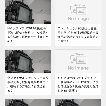
M-1グランプリ2019の動画を
アンナチュラル(石原さとみ主
見逃し配信を無料でフル視聴す
演ドラマ)を無料で動画1話〜最
る方法は？再放送や出演者まと
終回の全話すべてをフル視聴す
め！
る方法！
全ファイナルファンタジー大投
ももクロ年越しライブ/ももい
票の見逃し配信を無料動画でフ
ろ歌合戦のテレビ放送やライブ
ル視聴する方法は？再放送あ
配信はある？動画の見逃し配信
る？
もあるか調査！