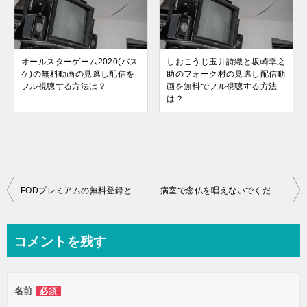
オールスターゲーム2020(バス
しおこうじ玉井詩織と坂崎幸之
ケ)の無料動画の見逃し配信を
助のフォーク村の見逃し配信動
フル視聴する方法は？
画を無料でフル視聴する方法
は？
投
FODプレミアムの無料登録と解約方法は？料金やサービスの内容も紹介！
病室で念仏を唱えないでくださいの見逃し配信の動画を無料でフル視聴する方法は？
稿
ナ
コメントを残す
ビ
ゲ
名前
必須
ー