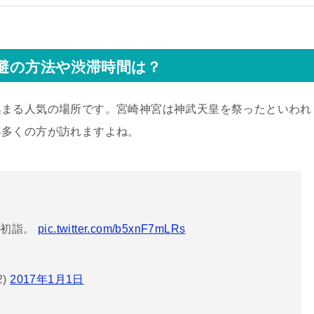
回避の方法や渋滞時間は？
集まる人気の場所です。宮崎神宮は神武天皇を祭ったといわれ
年多くの方が訪れますよね。
。
へ初詣。
pic.twitter.com/b5xnF7mLRs
2)
2017年1月1日