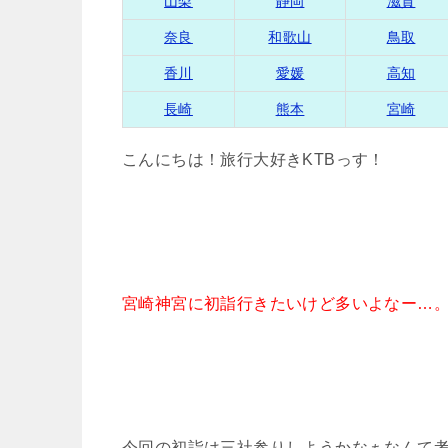
山梨
静岡
滋賀
奈良
和歌山
鳥取
香川
愛媛
高知
長崎
熊本
宮崎
こんにちは！旅行大好きKTBっす！
宮崎神宮に初詣行きたいけど多いよなー…
今回の初詣は三社参りしようかなぁなんて