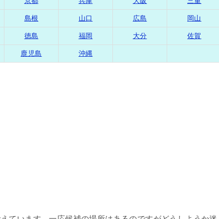
京都
兵庫
大阪
三重
島根
山口
広島
岡山
徳島
福岡
大分
佐賀
鹿児島
沖縄
。
考えています。一応候補の場所はあるのですがどうしようか迷