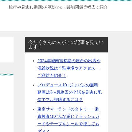
旅行や見逃し動画の視聴方法・芸能関係等幅広く紹介
今たくさんの人がこの記事を見てい
ます！
2024年城南宮初詣の屋台の出店や
混雑状況は？駐車場やアクセス・
ご利益も紹介！
プロデュース101ジャパンの無料
動画1話〜最終回の全話を見逃し配
信でフル視聴するには？
東京サマーランドのタトゥー・刺
青検査はどんな感じ？ラッシュガ
ードやテープやシールで隠しても
ダメ？