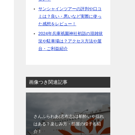
サンシャインツアーの評判や口コ
ミは？良い・悪いなど実際に使っ
た感想をレビュー！
2024年兵庫祇園神社初詣の混雑状
況や駐車場は？アクセス方法や屋
台・ご利益紹介
画像つき関連記事
さんふらわあ(志布志)は船酔いや揺れ
はある？楽しみ方・部屋の様子も紹
介！