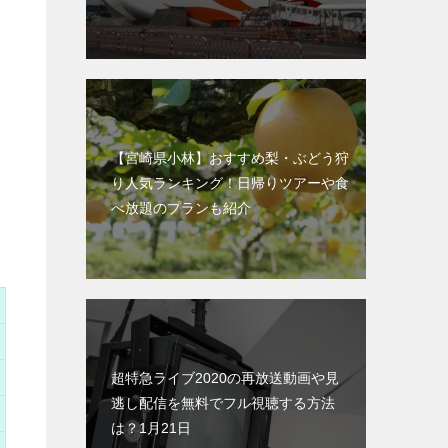
【宮崎県小林】おすすめ梨・ぶどう狩
り人気ランキング！日帰りツアーや食
べ放題のプランも紹介
超特急ライブ2020の再放送動画や見
逃し配信を無料でフル視聴する方法
は？1月21日