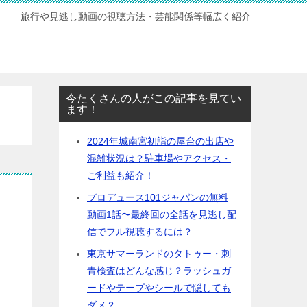
旅行や見逃し動画の視聴方法・芸能関係等幅広く紹介
今たくさんの人がこの記事を見てい
ます！
2024年城南宮初詣の屋台の出店や
混雑状況は？駐車場やアクセス・
ご利益も紹介！
プロデュース101ジャパンの無料
動画1話〜最終回の全話を見逃し配
信でフル視聴するには？
東京サマーランドのタトゥー・刺
青検査はどんな感じ？ラッシュガ
ードやテープやシールで隠しても
ダメ？