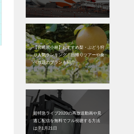
【宮崎県小林】おすすめ梨・ぶどう狩
り人気ランキング！日帰りツアーや食
べ放題のプランも紹介
超特急ライブ2020の再放送動画や見
逃し配信を無料でフル視聴する方法
は？1月21日