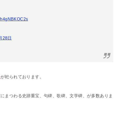
om/h4gNBKOC2s
月28日
天
が祀られております。
家にまつわる史跡重宝、句碑、歌碑、文学碑、が多数ありま