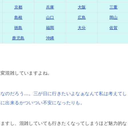
京都
兵庫
大阪
三重
島根
山口
広島
岡山
徳島
福岡
大分
佐賀
鹿児島
沖縄
大変混雑していますよね。
きなのだろう…。三が日に行きたいよなぁなんて私は考えてし
年に出来るかついつい不安になったりも。
りますし、混雑していても行きたくなってしまうほど魅力的な