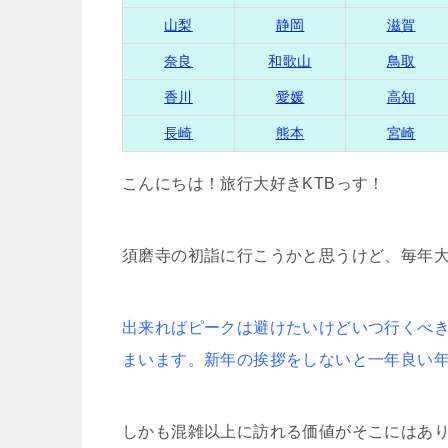
山梨
静岡
滋賀
奈良
和歌山
鳥取
香川
愛媛
高知
長崎
熊本
宮崎
こんにちは！旅行大好きKTBっす！
須磨寺の初詣に行こうかと思うけど、毎年
出来ればピークは避けたいけどいつ行くべ
まいます。新年の挨拶をしないと一年良い
しかも混雑以上に訪れる価値がそこにはあ