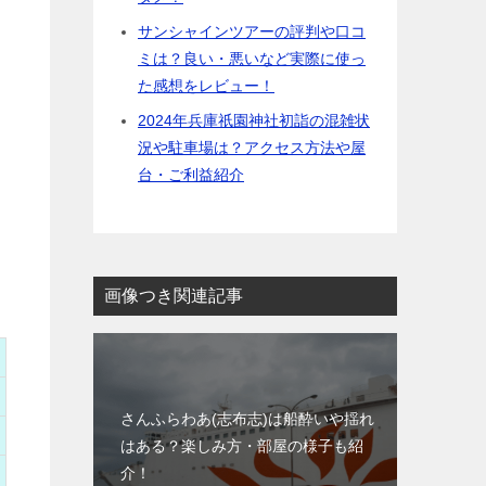
サンシャインツアーの評判や口コ
ミは？良い・悪いなど実際に使っ
た感想をレビュー！
2024年兵庫祇園神社初詣の混雑状
況や駐車場は？アクセス方法や屋
台・ご利益紹介
画像つき関連記事
さんふらわあ(志布志)は船酔いや揺れ
はある？楽しみ方・部屋の様子も紹
介！