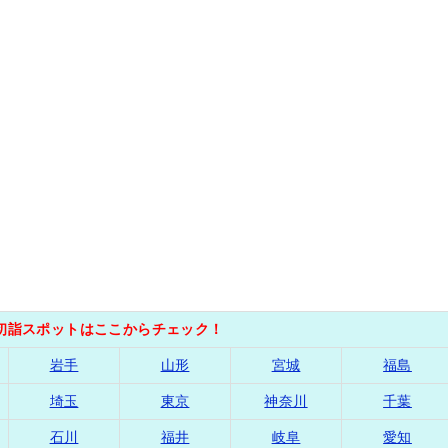
の初詣スポットはここからチェック！
岩手
山形
宮城
福島
埼玉
東京
神奈川
千葉
石川
福井
岐阜
愛知