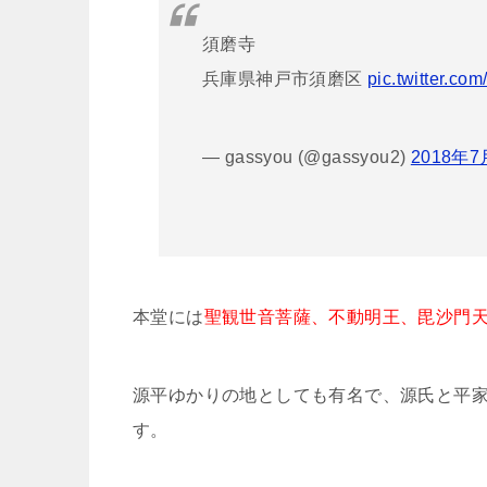
須磨寺
兵庫県神戸市須磨区
pic.twitter.c
— gassyou (@gassyou2)
2018年7
本堂には
聖観世音菩薩、不動明王、毘沙門
源平ゆかりの地としても有名で、源氏と平
す。