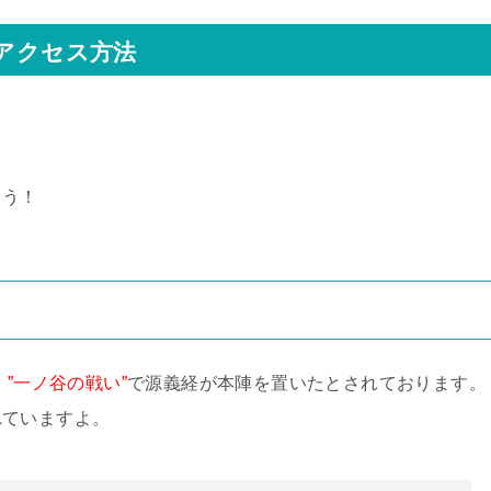
やアクセス方法
。
ょう！
。
”一ノ谷の戦い”
で源義経が本陣を置いたとされております。
れていますよ。