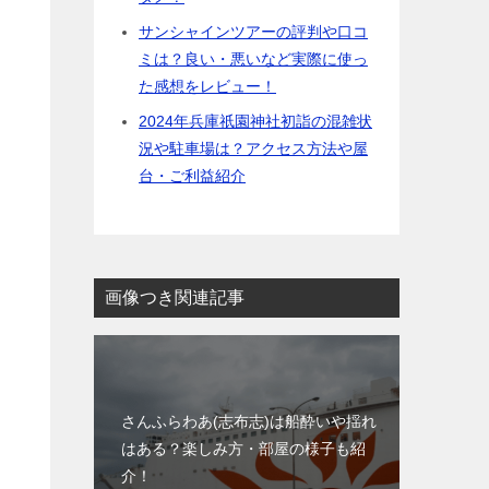
サンシャインツアーの評判や口コ
ミは？良い・悪いなど実際に使っ
た感想をレビュー！
2024年兵庫祇園神社初詣の混雑状
況や駐車場は？アクセス方法や屋
台・ご利益紹介
画像つき関連記事
さんふらわあ(志布志)は船酔いや揺れ
はある？楽しみ方・部屋の様子も紹
介！