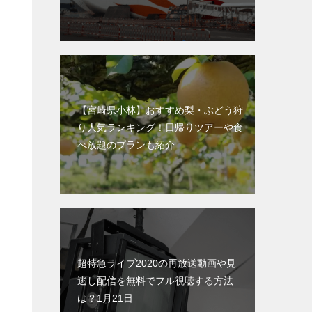
【宮崎県小林】おすすめ梨・ぶどう狩
り人気ランキング！日帰りツアーや食
べ放題のプランも紹介
超特急ライブ2020の再放送動画や見
逃し配信を無料でフル視聴する方法
は？1月21日