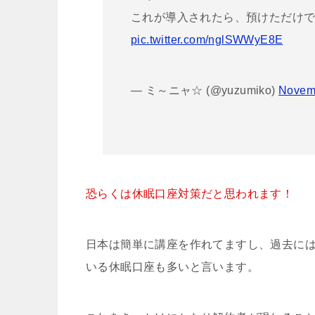
これが導入されたら、預けただけで減
pic.twitter.com/nglSWWyE8E
— ミ～ニャ☆ (@yuzumiko)
Novemb
恐らくは休眠口座対策だと思われます！
日本は簡単に講座を作れてますし、過去に
いる休眠口座も多いと言います。