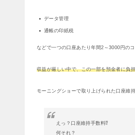
データ管理
通帳の印紙税
などで一つの口座あたり年間2～3000円の
収益が厳しい中で、この一部を預金者に負
モーニングショーで取り上げられた口座維
えっ？口座維持手数料⁉️
何それ？