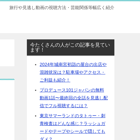
旅行や見逃し動画の視聴方法・芸能関係等幅広く紹介
今たくさんの人がこの記事を見てい
ます！
2024年城南宮初詣の屋台の出店や
混雑状況は？駐車場やアクセス・
ご利益も紹介！
プロデュース101ジャパンの無料
動画1話〜最終回の全話を見逃し配
信でフル視聴するには？
東京サマーランドのタトゥー・刺
青検査はどんな感じ？ラッシュガ
ードやテープやシールで隠しても
ダメ？