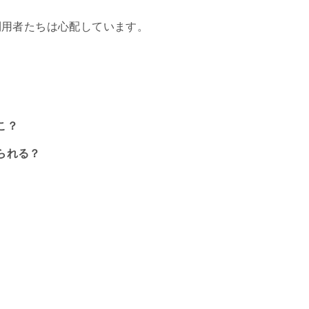
利用者たちは心配しています。
こ？
られる？