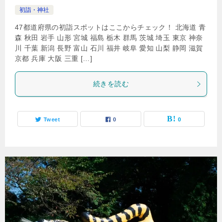
初詣・神社
47都道府県の初詣スポットはここからチェック！ 北海道 青
森 秋田 岩手 山形 宮城 福島 栃木 群馬 茨城 埼玉 東京 神奈
川 千葉 新潟 長野 富山 石川 福井 岐阜 愛知 山梨 静岡 滋賀
京都 兵庫 大阪 三重 […]
続きを読む
Tweet
0
0