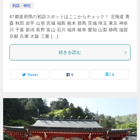
初詣・神社
47都道府県の初詣スポットはここからチェック！ 北海道 青
森 秋田 岩手 山形 宮城 福島 栃木 群馬 茨城 埼玉 東京 神奈
川 千葉 新潟 長野 富山 石川 福井 岐阜 愛知 山梨 静岡 滋賀
京都 兵庫 大阪 三重 […]
続きを読む
Tweet
0
0