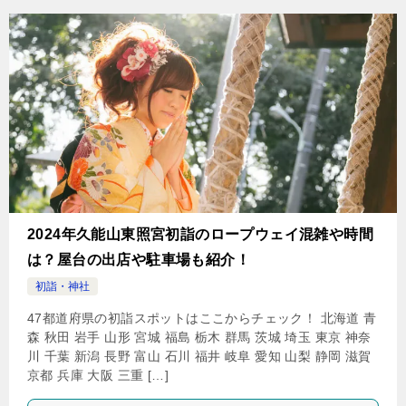
2024年久能山東照宮初詣のロープウェイ混雑や時間
は？屋台の出店や駐車場も紹介！
初詣・神社
47都道府県の初詣スポットはここからチェック！ 北海道 青
森 秋田 岩手 山形 宮城 福島 栃木 群馬 茨城 埼玉 東京 神奈
川 千葉 新潟 長野 富山 石川 福井 岐阜 愛知 山梨 静岡 滋賀
京都 兵庫 大阪 三重 […]