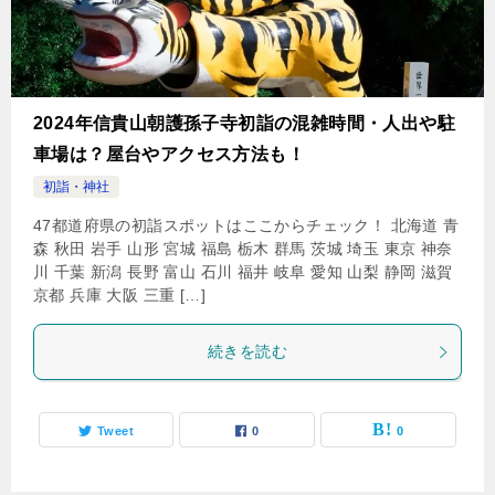
2024年信貴山朝護孫子寺初詣の混雑時間・人出や駐
車場は？屋台やアクセス方法も！
初詣・神社
47都道府県の初詣スポットはここからチェック！ 北海道 青
森 秋田 岩手 山形 宮城 福島 栃木 群馬 茨城 埼玉 東京 神奈
川 千葉 新潟 長野 富山 石川 福井 岐阜 愛知 山梨 静岡 滋賀
京都 兵庫 大阪 三重 […]
続きを読む
Tweet
0
0