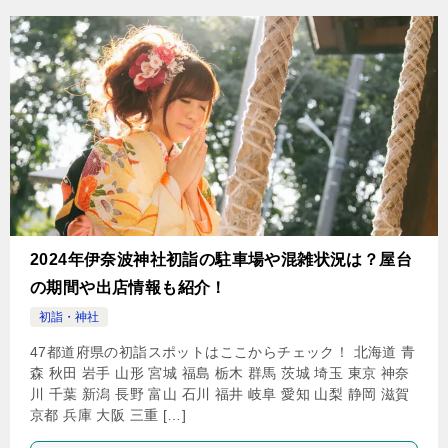
2024年伊奈波神社初詣の駐車場や混雑状況は？屋台
の期間や出店情報も紹介！
初詣・神社
47都道府県の初詣スポットはここからチェック！ 北海道 青
森 秋田 岩手 山形 宮城 福島 栃木 群馬 茨城 埼玉 東京 神奈
川 千葉 新潟 長野 富山 石川 福井 岐阜 愛知 山梨 静岡 滋賀
京都 兵庫 大阪 三重 […]