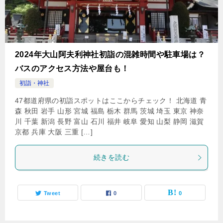
2024年大山阿夫利神社初詣の混雑時間や駐車場は？
バスのアクセス方法や屋台も！
初詣・神社
47都道府県の初詣スポットはここからチェック！ 北海道 青
森 秋田 岩手 山形 宮城 福島 栃木 群馬 茨城 埼玉 東京 神奈
川 千葉 新潟 長野 富山 石川 福井 岐阜 愛知 山梨 静岡 滋賀
京都 兵庫 大阪 三重 […]
続きを読む
Tweet
0
0