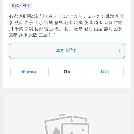
初詣・神社
47都道府県の初詣スポットはここからチェック！ 北海道 青
森 秋田 岩手 山形 宮城 福島 栃木 群馬 茨城 埼玉 東京 神奈
川 千葉 新潟 長野 富山 石川 福井 岐阜 愛知 山梨 静岡 滋賀
京都 兵庫 大阪 三重 […]
続きを読む
Tweet
0
0