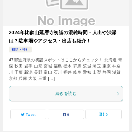
2024年比叡山延暦寺初詣の混雑時間・人出や渋滞
は？駐車場やアクセス・出店も紹介！
初詣・神社
47都道府県の初詣スポットはここからチェック！ 北海道 青
森 秋田 岩手 山形 宮城 福島 栃木 群馬 茨城 埼玉 東京 神奈
川 千葉 新潟 長野 富山 石川 福井 岐阜 愛知 山梨 静岡 滋賀
京都 兵庫 大阪 三重 […]
続きを読む
Tweet
0
0