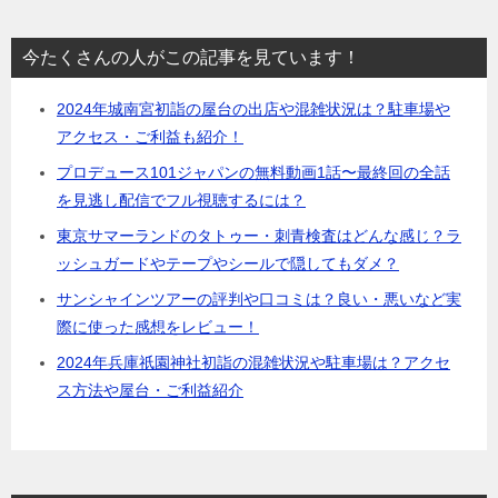
今たくさんの人がこの記事を見ています！
2024年城南宮初詣の屋台の出店や混雑状況は？駐車場や
アクセス・ご利益も紹介！
プロデュース101ジャパンの無料動画1話〜最終回の全話
を見逃し配信でフル視聴するには？
東京サマーランドのタトゥー・刺青検査はどんな感じ？ラ
ッシュガードやテープやシールで隠してもダメ？
サンシャインツアーの評判や口コミは？良い・悪いなど実
際に使った感想をレビュー！
2024年兵庫祇園神社初詣の混雑状況や駐車場は？アクセ
ス方法や屋台・ご利益紹介