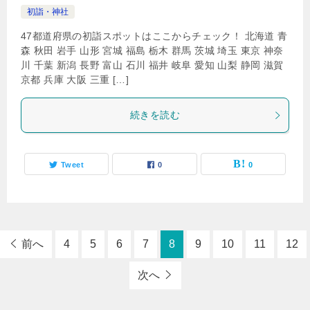
初詣・神社
47都道府県の初詣スポットはここからチェック！ 北海道 青
森 秋田 岩手 山形 宮城 福島 栃木 群馬 茨城 埼玉 東京 神奈
川 千葉 新潟 長野 富山 石川 福井 岐阜 愛知 山梨 静岡 滋賀
京都 兵庫 大阪 三重 […]
続きを読む
Tweet
0
0
前へ
4
5
6
7
8
9
10
11
12
次へ