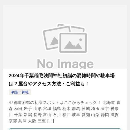
2024年千葉稲毛浅間神社初詣の混雑時間や駐車場
は？屋台やアクセス方法・ご利益も！
初詣・神社
47都道府県の初詣スポットはここからチェック！ 北海道 青
森 秋田 岩手 山形 宮城 福島 栃木 群馬 茨城 埼玉 東京 神奈
川 千葉 新潟 長野 富山 石川 福井 岐阜 愛知 山梨 静岡 滋賀
京都 兵庫 大阪 三重 […]