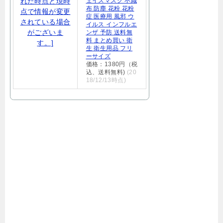
ェイスマスク 不織
布 防塵 花粉 花粉
症 医療用 風邪 ウ
イルス インフルエ
ンザ 予防 送料無
料 まとめ買い 衛
生 衛生用品 フリ
ーサイズ
価格：1380円（税
込、送料無料)
(20
18/12/13時点)