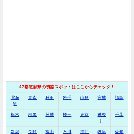
47都道府県の初詣スポットはここからチェック！
北海
青森
秋田
岩手
山形
宮城
福島
道
栃木
群馬
茨城
埼玉
東京
神奈
千葉
川
新潟
長野
富山
石川
福井
岐阜
愛知