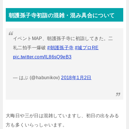
朝護孫子寺初詣の混雑・混み具合について
イベントMAP、朝護孫子寺に初詣してきた。二
礼二拍手一爆破
#朝護孫子寺
#城プロRE
pic.twitter.com/IL86sQ9eB3
— はぶ (@habunikov)
2018年1月2日
大晦日や三が日は混雑していますし、初日の出をみる
方も多くいらっしゃいます。