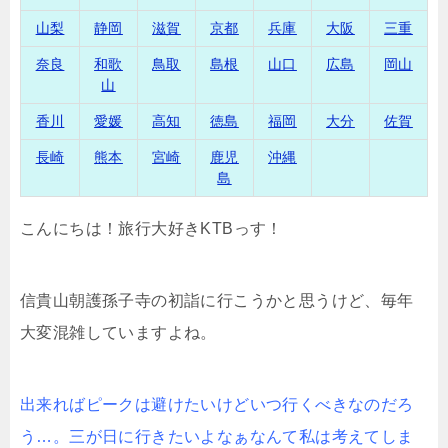
山梨
静岡
滋賀
京都
兵庫
大阪
三重
奈良
和歌
鳥取
島根
山口
広島
岡山
山
香川
愛媛
高知
徳島
福岡
大分
佐賀
長崎
熊本
宮崎
鹿児
沖縄
島
こんにちは！旅行大好きKTBっす！
信貴山朝護孫子寺の初詣に行こうかと思うけど、毎年
大変混雑していますよね。
出来ればピークは避けたいけどいつ行くべきなのだろ
う…。三が日に行きたいよなぁなんて私は考えてしま