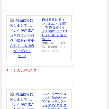
PM2.5 黄砂 鳥イ
ンフルエンザ対応
”N95 微細ウイ
ルス防御マスクFS
C−F×3枚”（3枚×1
袋））
価格：430円（税
込、送料別)
(201
8/12/13時点)
サージカルマスク
マスク サージカル
マスク 詰め合わせ
350枚 レギュラー
サイズ 約1年分 フ