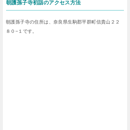
朝護孫子寺初詣のアクセス方法
朝護孫子寺の住所は、奈良県生駒郡平群町信貴山２２
８０−１です。