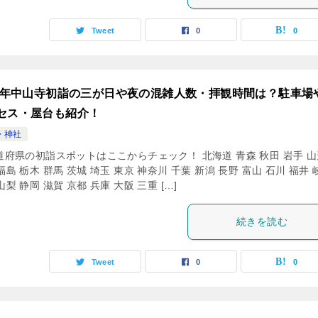
Tweet
0
0
24年中山寺初詣の三が日や夜の混雑人数・拝観時間は？駐車場
セス・屋台も紹介！
・神社
道府県の初詣スポットはここからチェック！ 北海道 青森 秋田 岩手 山
福島 栃木 群馬 茨城 埼玉 東京 神奈川 千葉 新潟 長野 富山 石川 福井 
山梨 静岡 滋賀 京都 兵庫 大阪 三重 […]
続きを読む
Tweet
0
0