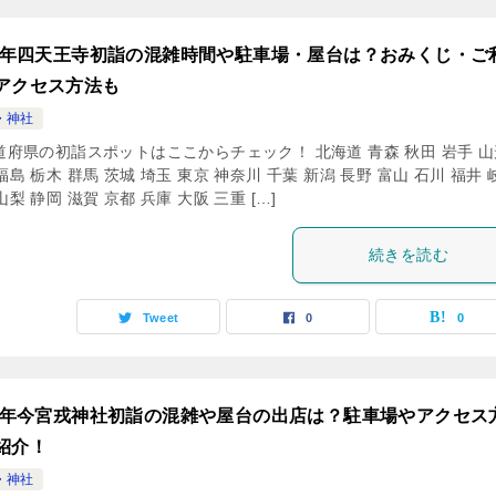
24年四天王寺初詣の混雑時間や駐車場・屋台は？おみくじ・ご
アクセス方法も
・神社
道府県の初詣スポットはここからチェック！ 北海道 青森 秋田 岩手 山
福島 栃木 群馬 茨城 埼玉 東京 神奈川 千葉 新潟 長野 富山 石川 福井 
山梨 静岡 滋賀 京都 兵庫 大阪 三重 […]
続きを読む
Tweet
0
0
24年今宮戎神社初詣の混雑や屋台の出店は？駐車場やアクセス
紹介！
・神社