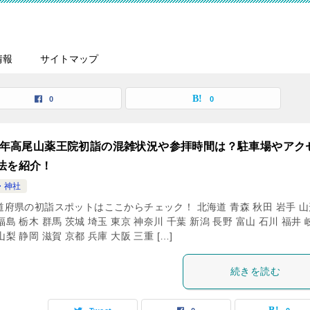
情報
サイトマップ
0
0
24年高尾山薬王院初詣の混雑状況や参拝時間は？駐車場やアク
法を紹介！
・神社
道府県の初詣スポットはここからチェック！ 北海道 青森 秋田 岩手 山
福島 栃木 群馬 茨城 埼玉 東京 神奈川 千葉 新潟 長野 富山 石川 福井 
山梨 静岡 滋賀 京都 兵庫 大阪 三重 […]
続きを読む