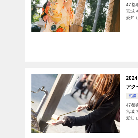
47都
宮城 
愛知 
20
アク
初詣
47都
宮城 
愛知 