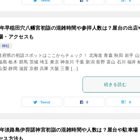
Tweet
0
0
24年早稲田穴八幡宮初詣の混雑時間や参拝人数は？屋台の出店
場・アクセスも
・神社
道府県の初詣スポットはここからチェック！ 北海道 青森 秋田 岩手 山
福島 栃木 群馬 茨城 埼玉 東京 神奈川 千葉 新潟 長野 富山 石川 福井 
山梨 静岡 滋賀 京都 兵庫 大阪 三重 […]
続きを読む
Tweet
0
0
24年淡路島伊弉諾神宮初詣の混雑時間や人数は？屋台や駐車場
セス方法も