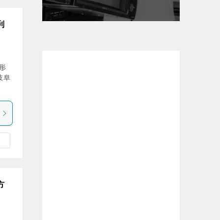
利
形
岐阜
方