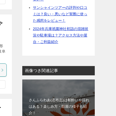
サンシャインツアーの評判や口コ
ミは？良い・悪いなど実際に使っ
た感想をレビュー！
や
2024年兵庫祇園神社初詣の混雑状
況や駐車場は？アクセス方法や屋
台・ご利益紹介
形
岐阜
画像つき関連記事
さんふらわあ(志布志)は船酔いや揺れ
はある？楽しみ方・部屋の様子も紹
・
介！