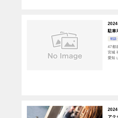
20
駐車
初詣
47都
宮城 
愛知 
20
アク