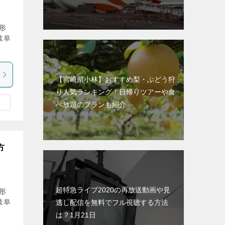
形
岐阜
【宮崎県小林】おすすめ梨・ぶどう狩
り人気ランキング！日帰りツアーや食
べ放題のプランも紹介
方
超特急ライブ2020の再放送動画や見
形
岐阜
逃し配信を無料でフル視聴する方法
は？1月21日