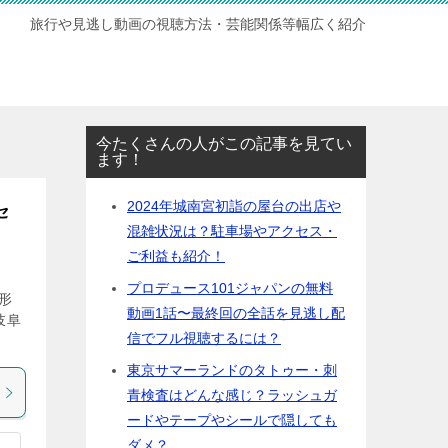
旅行や見逃し動画の視聴方法・芸能関係等幅広く紹介
今たくさんの人がこの記事を見てい
ます！
2024年城南宮初詣の屋台の出店や
セ
混雑状況は？駐車場やアクセス・
ご利益も紹介！
プロデュース101ジャパンの無料
形
動画1話〜最終回の全話を見逃し配
岐阜
信でフル視聴するには？
東京サマーランドのタトゥー・刺
青検査はどんな感じ？ラッシュガ
ードやテープやシールで隠しても
ダメ？