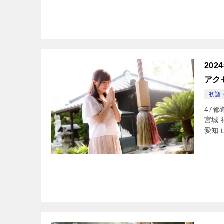
20
アク
初詣
47都
宮城 
愛知 