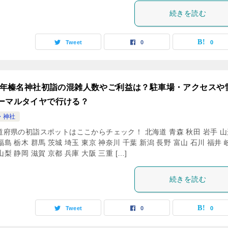
続きを読む
Tweet
0
0
24年榛名神社初詣の混雑人数やご利益は？駐車場・アクセスや
ーマルタイヤで行ける？
・神社
道府県の初詣スポットはここからチェック！ 北海道 青森 秋田 岩手 山
福島 栃木 群馬 茨城 埼玉 東京 神奈川 千葉 新潟 長野 富山 石川 福井 
山梨 静岡 滋賀 京都 兵庫 大阪 三重 […]
続きを読む
Tweet
0
0