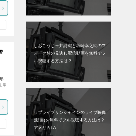
しおこうじ玉井詩織と坂崎幸之助のフ
雪
ォーク村の見逃し配信動画を無料でフ
ル視聴する方法は？
形
岐阜
ラブライブサンシャインのライブ映像
(動画)を無料でフル視聴する方法は？
アメリカLA