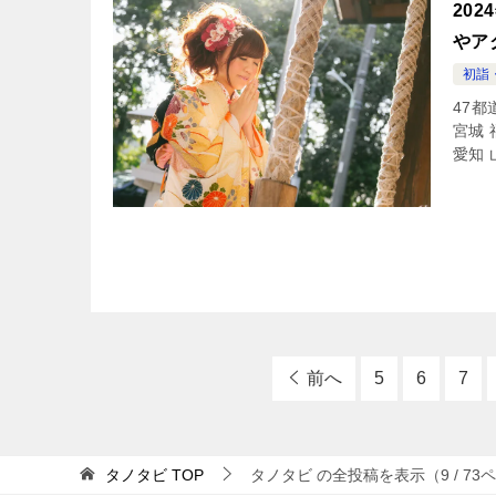
20
やア
初詣
47都
宮城 
愛知 
前へ
5
6
7
タノタビ
TOP
タノタビ の全投稿を表示（9 / 73