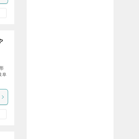
や
形
岐阜