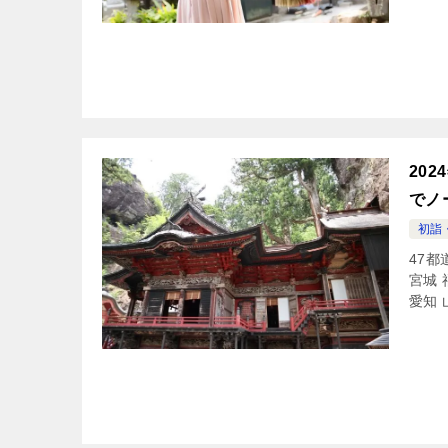
20
でノ
初詣
47都
宮城 
愛知 