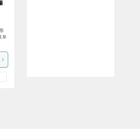
場
形
岐阜