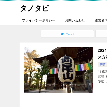
タノタビ
プライバシーポリシー
お問い合わせ
運営者
Tweet
20
ス方
初詣
47都
宮城 
愛知 