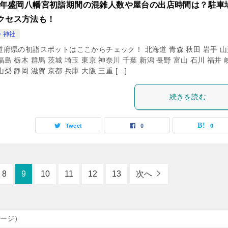
24年盛岡八幡宮初詣期間の混雑人数や屋台の出店時間は？駐車
クセス方法も！
・神社
道府県の初詣スポットはここからチェック！ 北海道 青森 秋田 岩手 山
福島 栃木 群馬 茨城 埼玉 東京 神奈川 千葉 新潟 長野 富山 石川 福井 
山梨 静岡 滋賀 京都 兵庫 大阪 三重 […]
続きを読む
Tweet
0
0
8
9
10
11
12
13
次へ
ページ）