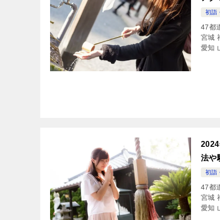
初詣
47都
宮城 
愛知 
20
法や
初詣
47都
宮城 
愛知 