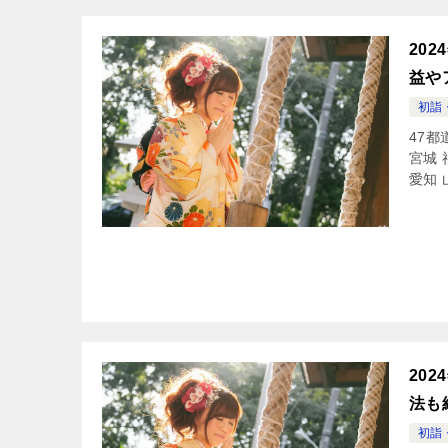
20
益や
初詣
47都
宮城 
愛知 
20
法も
初詣