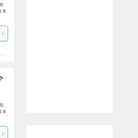
形
岐阜
や
形
岐阜