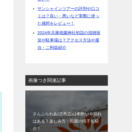
サンシャインツアーの評判や口コ
ミは？良い・悪いなど実際に使っ
た感想をレビュー！
2024年兵庫祇園神社初詣の混雑状
況や駐車場は？アクセス方法や屋
台・ご利益紹介
画像つき関連記事
さんふらわあ(志布志)は船酔いや揺れ
はある？楽しみ方・部屋の様子も紹
介！