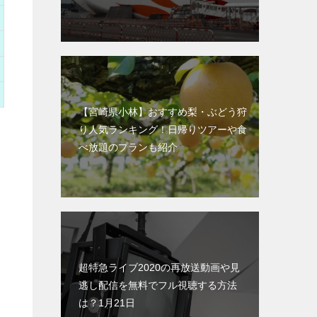
【宮崎県小林】おすすめ梨・ぶどう狩
り人気ランキング！日帰りツアーや食
べ放題のプランも紹介
超特急ライブ2020の再放送動画や見
逃し配信を無料でフル視聴する方法
は？1月21日