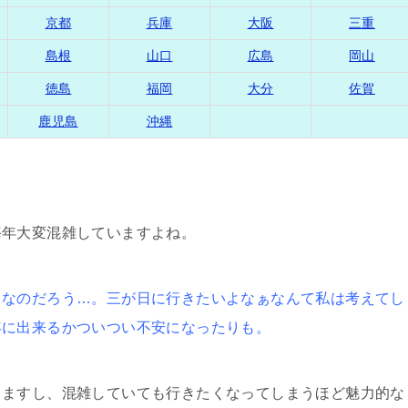
京都
兵庫
大阪
三重
島根
山口
広島
岡山
徳島
福岡
大分
佐賀
鹿児島
沖縄
毎年大変混雑していますよね。
きなのだろう…。三が日に行きたいよなぁなんて私は考えてし
年に出来るかついつい不安になったりも。
りますし、混雑していても行きたくなってしまうほど魅力的な