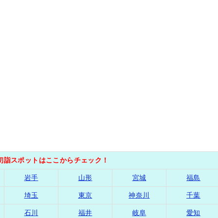
の初詣スポットはここからチェック！
岩手
山形
宮城
福島
埼玉
東京
神奈川
千葉
石川
福井
岐阜
愛知