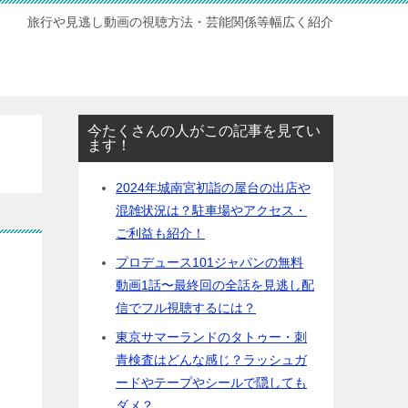
旅行や見逃し動画の視聴方法・芸能関係等幅広く紹介
今たくさんの人がこの記事を見てい
ます！
2024年城南宮初詣の屋台の出店や
混雑状況は？駐車場やアクセス・
ご利益も紹介！
プロデュース101ジャパンの無料
動画1話〜最終回の全話を見逃し配
信でフル視聴するには？
東京サマーランドのタトゥー・刺
青検査はどんな感じ？ラッシュガ
ードやテープやシールで隠しても
ダメ？