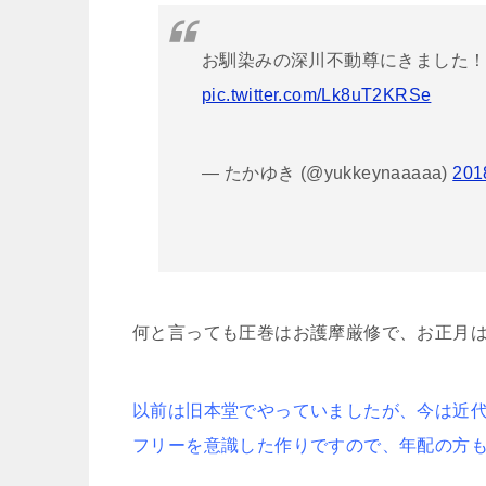
お馴染みの深川不動尊にきました！
pic.twitter.com/Lk8uT2KRSe
— たかゆき (@yukkeynaaaaa)
20
何と言っても圧巻はお護摩厳修で、お正月
以前は旧本堂でやっていましたが、今は近
フリーを意識した作りですので、年配の方