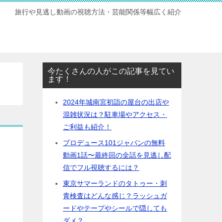
旅行や見逃し動画の視聴方法・芸能関係等幅広く紹介
今たくさんの人がこの記事を見てい
ます！
2024年城南宮初詣の屋台の出店や
混雑状況は？駐車場やアクセス・
ご利益も紹介！
プロデュース101ジャパンの無料
動画1話〜最終回の全話を見逃し配
信でフル視聴するには？
東京サマーランドのタトゥー・刺
青検査はどんな感じ？ラッシュガ
ードやテープやシールで隠しても
ダメ？