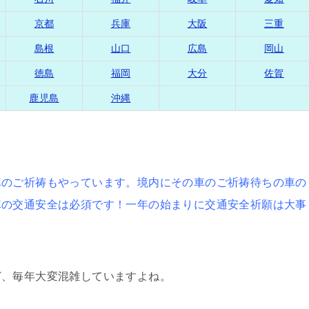
京都
兵庫
大阪
三重
島根
山口
広島
岡山
徳島
福岡
大分
佐賀
鹿児島
沖縄
車のご祈祷もやっています。境内にその車のご祈祷待ちの車の
車の交通安全は必須です！一年の始まりに交通安全祈願は大事
ど、毎年大変混雑していますよね。