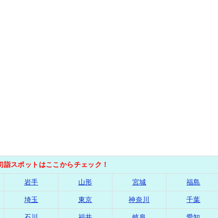
の初詣スポットはここからチェック！
岩手
山形
宮城
福島
埼玉
東京
神奈川
千葉
石川
福井
岐阜
愛知