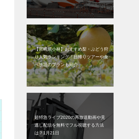
【宮崎県小林】おすすめ梨・ぶどう狩
り人気ランキング！日帰りツアーや食
べ放題のプランも紹介
超特急ライブ2020の再放送動画や見
逃し配信を無料でフル視聴する方法
は？1月21日