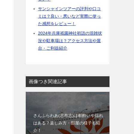
サンシャインツアーの評判や口コ
ミは？良い・悪いなど実際に使っ
た感想をレビュー！
2024年兵庫祇園神社初詣の混雑状
況や駐車場は？アクセス方法や屋
台・ご利益紹介
画像つき関連記事
さんふらわあ(志布志)は船酔いや揺れ
はある？楽しみ方・部屋の様子も紹
介！