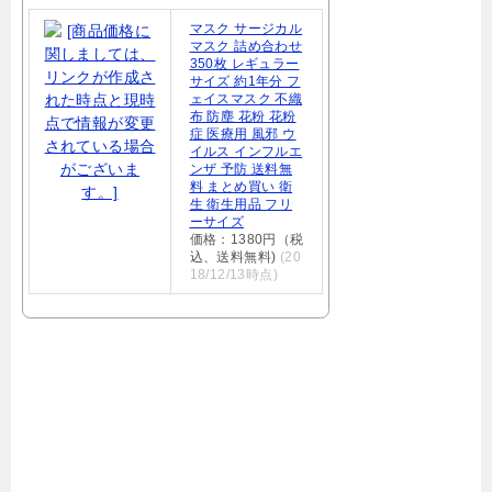
マスク サージカル
マスク 詰め合わせ
350枚 レギュラー
サイズ 約1年分 フ
ェイスマスク 不織
布 防塵 花粉 花粉
症 医療用 風邪 ウ
イルス インフルエ
ンザ 予防 送料無
料 まとめ買い 衛
生 衛生用品 フリ
ーサイズ
価格：1380円（税
込、送料無料)
(20
18/12/13時点)