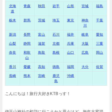
北海
青森
秋田
岩手
山形
宮城
福島
道
栃木
群馬
茨城
埼玉
東京
神奈
千葉
川
新潟
長野
富山
石川
福井
岐阜
愛知
山梨
静岡
滋賀
京都
兵庫
大阪
三重
奈良
和歌
鳥取
島根
山口
広島
岡山
山
香川
愛媛
高知
徳島
福岡
大分
佐賀
長崎
熊本
宮崎
鹿児
沖縄
島
こんにちは！旅行大好きKTBっす！
伊豆山神社の初詣に行こうかと思うけど、毎年大変混