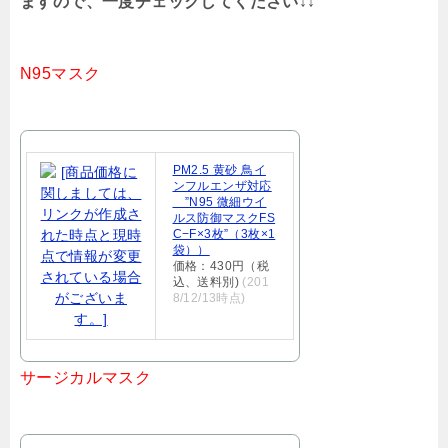
ますので、一度チェックしてください↓↓
N95マスク
PM2.5 黄砂 鳥イ
ンフルエンザ対応
”N95 微細ウイ
ルス防御マスクFS
C−F×3枚”（3枚×1
袋））
価格：430円（税
込、送料別)
(201
8/12/13時点)
サージカルマスク