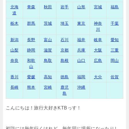
北海
青森
秋田
岩手
山形
宮城
福島
道
栃木
群馬
茨城
埼玉
東京
神奈
千葉
川
新潟
長野
富山
石川
福井
岐阜
愛知
山梨
静岡
滋賀
京都
兵庫
大阪
三重
奈良
和歌
鳥取
島根
山口
広島
岡山
山
香川
愛媛
高知
徳島
福岡
大分
佐賀
長崎
熊本
宮崎
鹿児
沖縄
島
こんにちは！旅行大好きKTBっす！
初詣には毎年行くけれど、毎年同じ場所になったりし