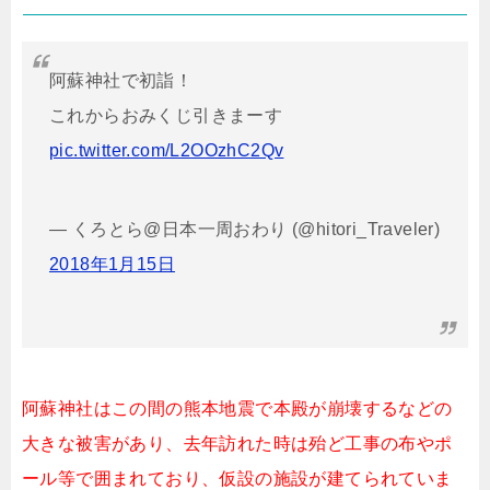
阿蘇神社で初詣！
これからおみくじ引きまーす
pic.twitter.com/L2OOzhC2Qv
— くろとら@日本一周おわり (@hitori_Traveler)
2018年1月15日
阿蘇神社はこの間の熊本地震で本殿が崩壊するなどの
大きな被害があり、去年訪れた時は殆ど工事の布やポ
ール等で囲まれており、仮設の施設が建てられていま