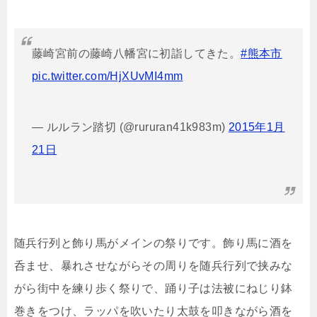
藤崎宮前の藤崎八幡宮に初詣してきた。
#熊本市
pic.twitter.com/HjXUvMI4mm
— ルルラン踏切 (@rururan41k983m)
2015年1月
21日
随兵行列と飾り馬がメインの祭りです。飾り馬に酒を
呑ませ、暴れさせながらその周りを随兵行列で挟みな
がら街中を練り歩く祭りで、踊り子は法被にねじり鉢
巻きをつけ、ラッパを吹いたり太鼓を叩きながら酒を