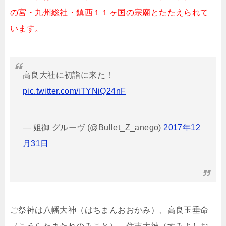
の宮・九州総社・鎮西１１ヶ国の宗廟とたたえられて
います。
高良大社に初詣に来た！
pic.twitter.com/iTYNiQ24nF
— 姐御 グルーヴ (@Bullet_Z_anego)
2017年12
月31日
ご祭神は八幡大神（はちまんおおかみ）、高良玉垂命