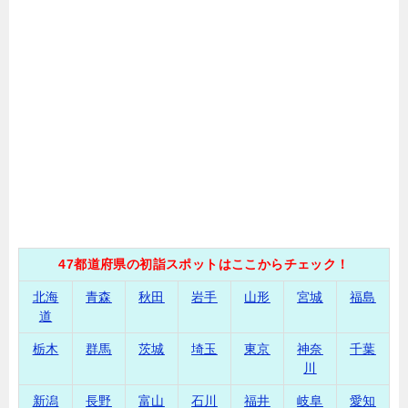
47都道府県の初詣スポットはここからチェック！
北海
青森
秋田
岩手
山形
宮城
福島
道
栃木
群馬
茨城
埼玉
東京
神奈
千葉
川
新潟
長野
富山
石川
福井
岐阜
愛知