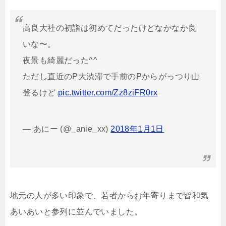
高良大社の初詣は初めてだったけどなかなか良
いな〜。
夜景も綺麗だった^^
ただし直近のP大渋滞で手前のPからがっつり山
登るけど
pic.twitter.com/Zz8ziFR0rx
— あにー (@_anie_xx)
2018年1月1日
地元の人が多い印象で、若者からお年寄りまで皆和気
あいあいと参列に並んでいました。