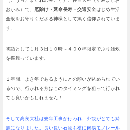
（こうらたまたれのみこと）、住吉大神（すみよしお
おかみ）で、
厄除け・延命長寿・交通安全
はじめ生活
全般をお守りくださる神様として篤く信仰されていま
す。
初詣として１月３日１０時～４００杯限定でぶり雑炊
を振舞っています。
１年間、よき年であるようにとの願いが込められてい
るので、行かれる方はこのタイミングを狙って行かれ
ても良いかもしれません！
そして高良大社は去年工事が行われ、外観がとても綺
麗になりました。長い長い石段も横に簡易モノレール