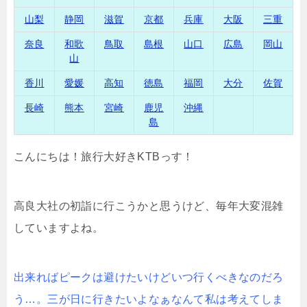
山梨
静岡
滋賀
京都
兵庫
大阪
三重
奈良
和歌
鳥取
島根
山口
広島
岡山
山
香川
愛媛
高知
徳島
福岡
大分
佐賀
長崎
熊本
宮崎
鹿児
沖縄
島
こんにちは！旅行大好きKTBっす！
高良大社の初詣に行こうかと思うけど、毎年大変混雑
していますよね。
出来ればピークは避けたいけどいつ行くべきなのだろ
う…。三が日に行きたいよなぁなんて私は考えてしま