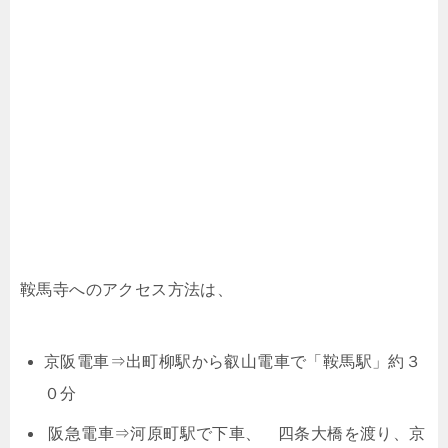
鞍馬寺へのアクセス方法は、
京阪電車⇒出町柳駅から叡山電車で「鞍馬駅」約３
０分
阪急電車⇒河原町駅で下車、 四条大橋を渡り、京