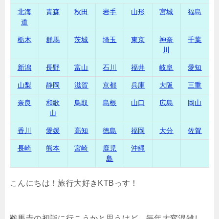
北海
青森
秋田
岩手
山形
宮城
福島
道
栃木
群馬
茨城
埼玉
東京
神奈
千葉
川
新潟
長野
富山
石川
福井
岐阜
愛知
山梨
静岡
滋賀
京都
兵庫
大阪
三重
奈良
和歌
鳥取
島根
山口
広島
岡山
山
香川
愛媛
高知
徳島
福岡
大分
佐賀
長崎
熊本
宮崎
鹿児
沖縄
島
こんにちは！旅行大好きKTBっす！
鞍馬寺の初詣に行こうかと思うけど、毎年大変混雑し