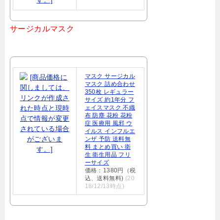
サージカルマスク
マスク サージカル
マスク 詰め合わせ
350枚 レギュラー
サイズ 約1年分 フ
ェイスマスク 不織
布 防塵 花粉 花粉
症 医療用 風邪 ウ
イルス インフルエ
ンザ 予防 送料無
料 まとめ買い 衛
生 衛生用品 フリ
ーサイズ
価格：1380円（税
込、送料無料)
(20
18/12/13時点)