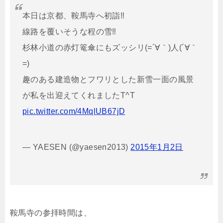
本日は京都、鞍馬寺へ初詣‼︎
線路を覆いそうな程の雪‼︎
杉林小道の赤灯篭傘にもズッシリ(=´∀｀)人(´∀｀
=)
趣のある建造物とフワリとした新雪一面の風景
が私を出迎えてくれましたT^T
pic.twitter.com/4MqlUB67jD
— YAESEN (@yaesen2013)
2015年1月2日
鞍馬寺の参拝時間は、