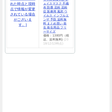
ェイスマスク 不織
布 防塵 花粉 花粉
症 医療用 風邪 ウ
イルス インフルエ
ンザ 予防 送料無
料 まとめ買い 衛
生 衛生用品 フリ
ーサイズ
価格：1380円（税
込、送料無料)
(20
18/12/13時点)