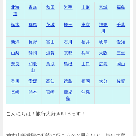
北海
青森
秋田
岩手
山形
宮城
福島
道
栃木
群馬
茨城
埼玉
東京
神奈
千葉
川
新潟
長野
富山
石川
福井
岐阜
愛知
山梨
静岡
滋賀
京都
兵庫
大阪
三重
奈良
和歌
鳥取
島根
山口
広島
岡山
山
香川
愛媛
高知
徳島
福岡
大分
佐賀
長崎
熊本
宮崎
鹿児
沖縄
島
こんにちは！旅行大好きKTBっす！
神木山等覚院の初詣に行こうかと思うけど、毎年大変