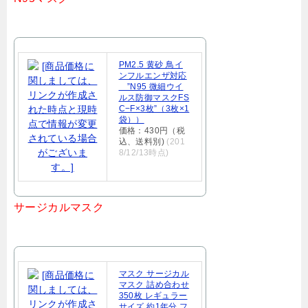
PM2.5 黄砂 鳥イ
ンフルエンザ対応
”N95 微細ウイ
ルス防御マスクFS
C−F×3枚”（3枚×1
袋））
価格：430円（税
込、送料別)
(201
8/12/13時点)
サージカルマスク
マスク サージカル
マスク 詰め合わせ
350枚 レギュラー
サイズ 約1年分 フ